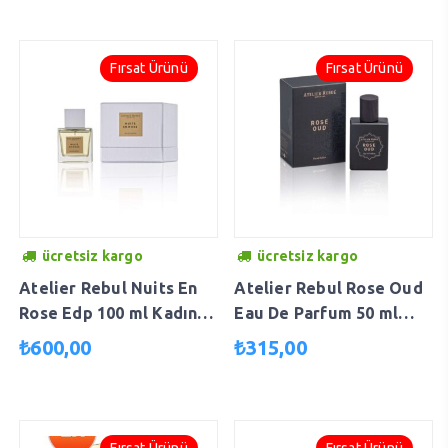
Fırsat Ürünü
Fırsat Ürünü
ücretsiz kargo
ücretsiz kargo
Atelier Rebul Nuits En
Atelier Rebul Rose Oud
Rose Edp 100 ml Kadın
Eau De Parfum 50 ml
Parfüm 8691226602806
8691226606330
₺
600,00
₺
315,00
AT02277
Fırsat Ürünü
Fırsat Ürünü