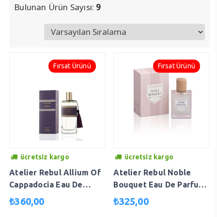
Bulunan Ürün Sayısı:
9
Fırsat Ürünü
Fırsat Ürünü
ücretsiz kargo
ücretsiz kargo
Atelier Rebul Allium Of
Atelier Rebul Noble
Cappadocia Eau De
Bouquet Eau De Parfum
Parfum 100 ml
50 ml 8691226606323
₺
360,00
₺
325,00
AT1031010023