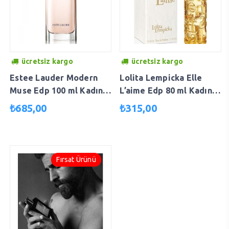
ücretsiz kargo
ücretsiz kargo
Estee Lauder Modern
Lolita Lempicka Elle
Muse Edp 100 ml Kadın
L’aime Edp 80 ml Kadın
Parfümü 027131261629
Parfümü 3595200117490
₺
685,00
₺
315,00
Fırsat Ürünü