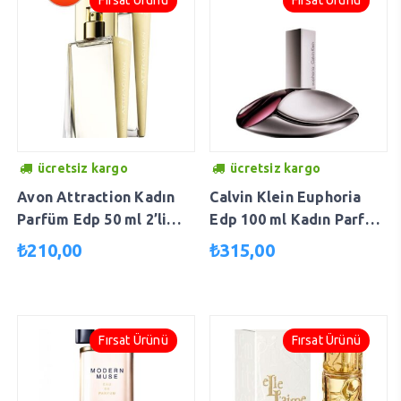
ücretsiz kargo
ücretsiz kargo
Avon Attraction Kadın
Calvin Klein Euphoria
Parfüm Edp 50 ml 2’li
Edp 100 ml Kadın Parfüm
Set 5050000102650
088300162512
₺
210,00
₺
315,00
Fırsat Ürünü
Fırsat Ürünü