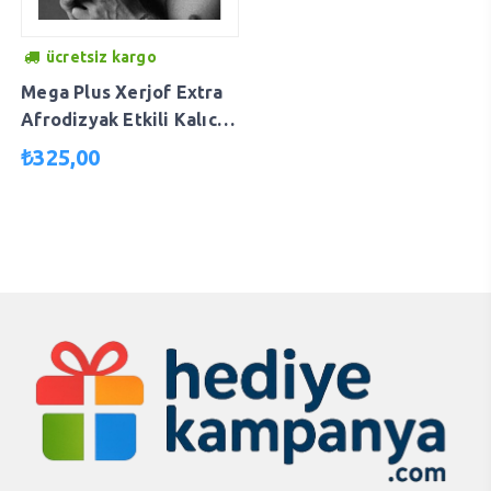
ücretsiz kargo
Mega Plus Xerjof Extra
Afrodizyak Etkili Kalıcı
Özel Dizayn Kadın
₺
325,00
Parfüm Edp 100ml PLUS
PARFÜM7