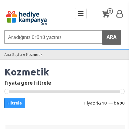
0
›› Kozmetik
Ana Sayfa
Kozmetik
Fiyata göre filtrele
E
E
Fiyat:
₺210
—
₺690
Filtrele
d
y
fi
fi