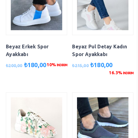
Beyaz Erkek Spor
Beyaz Pul Detay Kadın
Ayakkabı
Spor Ayakkabı
Orijinal
Şu
Orijinal
Şu
₺
180,00
₺
180,00
10%
₺
200,00
₺
215,00
İNDİRİM
fiyat:
andaki
fiyat:
andaki
16.3%
İNDİRİM
₺200,00.
fiyat:
₺215,00.
fiyat:
₺180,00.
₺180,00.