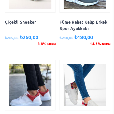
Çiçekli Sneaker
Füme Rahat Kalıp Erkek
Spor Ayakkabı
Orijinal
Şu
Orijinal
Şu
₺
260,00
₺
180,00
₺
285,00
₺
210,00
fiyat:
andaki
fiyat:
andaki
8.8%
14.3%
İNDİRİM
İNDİRİM
₺285,00.
fiyat:
₺210,00.
fiyat:
₺260,00.
₺180,00.