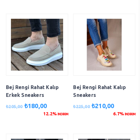
₺180,00.
₺130,00.
Bej Rengi Rahat Kalıp
Bej Rengi Rahat Kalıp
Erkek Sneakers
Sneakers
Orijinal
Şu
Orijinal
Şu
₺
180,00
₺
210,00
₺
205,00
₺
225,00
fiyat:
andaki
fiyat:
andaki
12.2%
6.7%
İNDİRİM
İNDİRİM
₺205,00.
fiyat:
₺225,00.
fiyat:
₺180,00.
₺210,00.