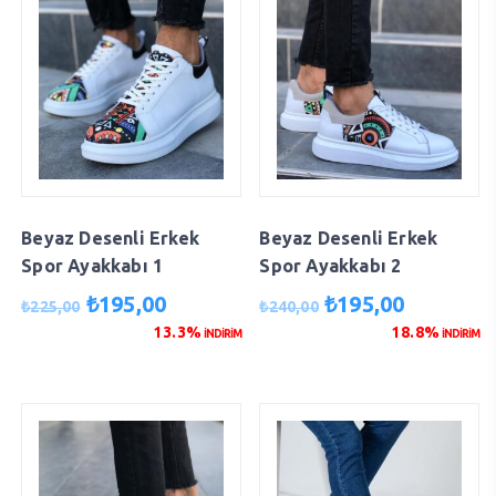
Beyaz Desenli Erkek
Beyaz Desenli Erkek
Spor Ayakkabı 1
Spor Ayakkabı 2
Orijinal
Şu
Orijinal
Şu
₺
195,00
₺
195,00
₺
225,00
₺
240,00
fiyat:
andaki
fiyat:
andaki
13.3%
18.8%
İNDİRİM
İNDİRİM
₺225,00.
fiyat:
₺240,00.
fiyat:
₺195,00.
₺195,00.