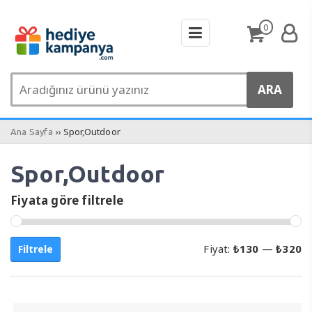
0
›› Spor,Outdoor
Ana Sayfa
Spor,Outdoor
Fiyata göre filtrele
E
E
Fiyat:
₺130
—
₺320
Filtrele
d
y
fi
fi