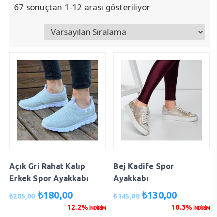
67 sonuçtan 1-12 arası gösteriliyor
Açık Gri Rahat Kalıp
Bej Kadife Spor
Erkek Spor Ayakkabı
Ayakkabı
Orijinal
Şu
Orijinal
Şu
₺
180,00
₺
130,00
₺
205,00
₺
145,00
fiyat:
andaki
fiyat:
andaki
12.2%
10.3%
İNDİRİM
İNDİRİM
₺205,00.
fiyat:
₺145,00.
fiyat: