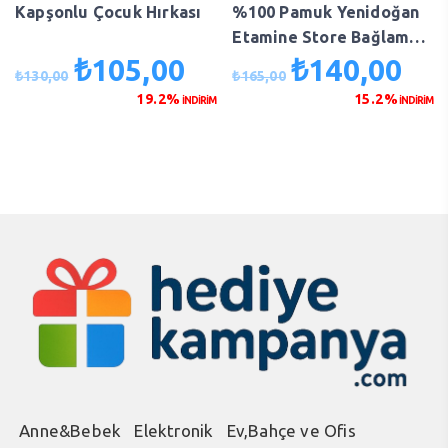
Kapşonlu Çocuk Hırkası
%100 Pamuk Yenidoğan
Etamine Store Bağlamalı
Bebek Tulumu – Hardal
₺
105,00
₺
140,00
Orijinal
Şu
Orijinal
Şu
₺
130,00
₺
165,00
Çiçekli
fiyat:
andaki
fiyat:
anda
19.2%
15.2%
İNDİRİM
İNDİRİM
₺130,00.
fiyat:
₺165,00.
fiyat
₺105,00.
₺140
Anne&Bebek
Elektronik
Ev,Bahçe ve Ofis