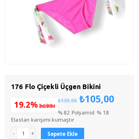
176 Flo Çiçekli Üçgen Bikini
Orijinal
Şu
₺
105,00
₺
130,00
fiyat:
anda
19.2%
İNDİRİM
₺130,00.
fiyat
% 82 Polyamid % 18
₺105
Elastan karışımı kumaştır
Sepete Ekle