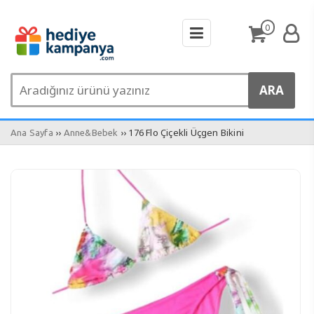
0
››
›› 176 Flo Çiçekli Üçgen Bikini
Ana Sayfa
Anne&Bebek