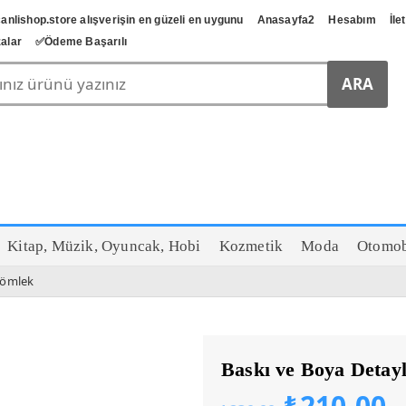
anlishop.store alışverişin en güzeli en uygunu
Anasayfa2
Hesabım
İle
alar
✅️Ödeme Başarılı
Kitap, Müzik, Oyuncak, Hobi
Kozmetik
Moda
Otomob
Gömlek
Baskı ve Boya Deta
Orijinal
Ş
₺
210,00