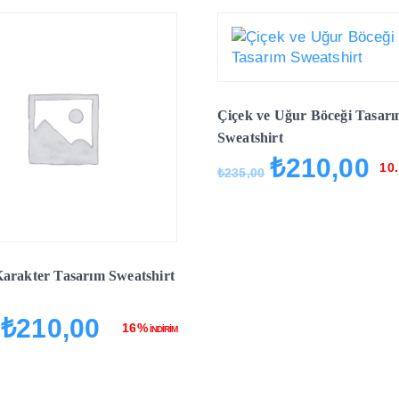
Çiçek ve Uğur Böceği Tasar
Sweatshirt
₺
210,00
Orijinal
Şu
10
₺
235,00
fiyat:
and
₺235,00.
fiya
₺21
arakter Tasarım Sweatshirt
₺
210,00
Orijinal
Şu
16%
İNDİRİM
fiyat:
andaki
₺250,00.
fiyat:
₺210,00.