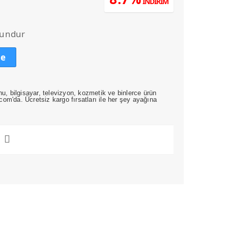
İNDİRİM
ndaki
.
iyat:
210,00.
gundur
le
nu, bilgisayar, televizyon, kozmetik ve binlerce ürün
om'da. Ücretsiz kargo fırsatları ile her şey ayağına