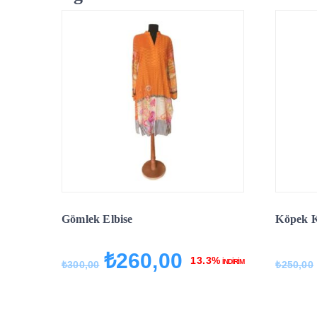
Gömlek Elbise
Köpek K
₺
260,00
Orijinal
Şu
13.3%
İNDİRİM
₺
300,00
₺
250,00
fiyat:
andaki
₺300,00.
fiyat:
₺260,00.