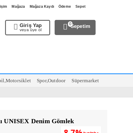
tişim
Mağaza
Mağaza Kaydı
Ödeme
Sepet
0
Giriş Yap
Sepetim
veya üye ol
il,Motorsiklet
Spor,Outdoor
Süpermarket
ylı UNISEX Denim Gömlek
u
8.7%