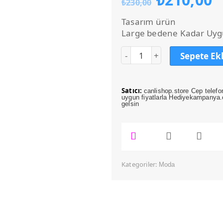
₺
230,00
fiyat:
a
₺230,00
f
Tasarım ürün
₺
Large bedene Kadar Uy
Sepete Ek
Satıcı:
canlishop.store Cep telefo
uygun fiyatlarla Hediyekampanya.c
gelsin
Kategoriler:
Moda