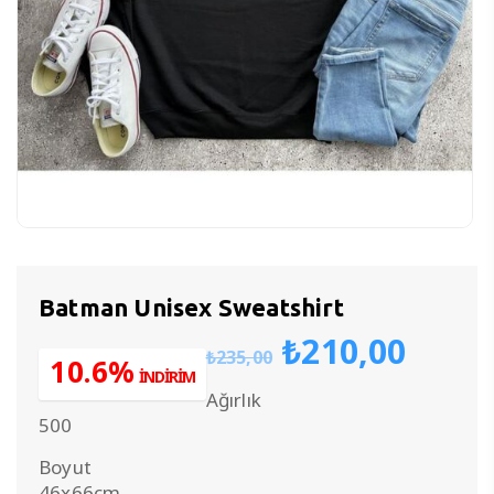
Batman Unisex Sweatshirt
Orijinal
Şu
₺
210,00
₺
235,00
fiyat:
anda
10.6%
İNDİRİM
₺235,00.
fiyat
Ağırlık
₺210
500
Boyut
46x66cm