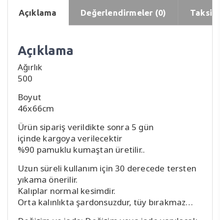
Açıklama
Değerlendirmeler (0)
Taksit 
Açıklama
Ağırlık
500
Boyut
46x66cm
Ürün sipariş verildikte sonra 5 gün
içinde kargoya verilecektir
%90 pamuklu kumaştan üretilir..
Uzun süreli kullanım için 30 derecede tersten
yıkama önerilir.
Kalıplar normal kesimdir.
Orta kalınlıkta şardonsuzdur, tüy bırakmaz…