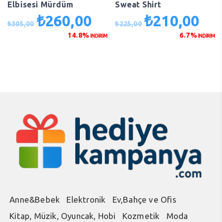
Elbisesi Mürdüm
Sweat Shirt
₺
260,00
₺
210,00
Orijinal
Şu
Orijinal
Şu
₺
305,00
₺
225,00
fiyat:
andaki
fiyat:
anda
14.8%
6.7%
İNDİRİM
İNDİRİM
₺305,00.
fiyat:
₺225,00.
fiyat
₺260,00.
₺210
Anne&Bebek
Elektronik
Ev,Bahçe ve Ofis
Kitap, Müzik, Oyuncak, Hobi
Kozmetik
Moda