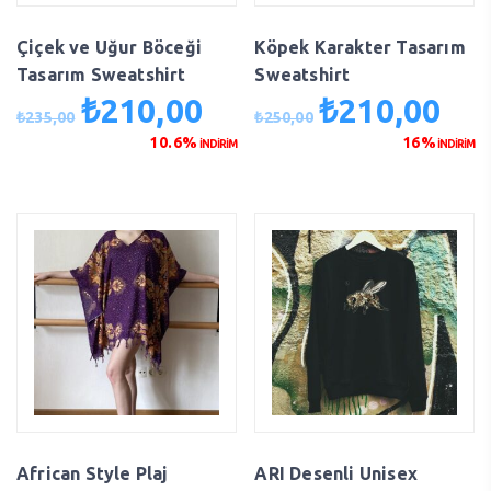
Çiçek ve Uğur Böceği
Köpek Karakter Tasarım
Tasarım Sweatshirt
Sweatshirt
₺
210,00
₺
210,00
Orijinal
Şu
Orijinal
Şu
₺
235,00
₺
250,00
fiyat:
andaki
fiyat:
anda
10.6%
16%
İNDİRİM
İNDİRİM
₺235,00.
fiyat:
₺250,00.
fiyat
₺210,00.
₺210
African Style Plaj
ARI Desenli Unisex