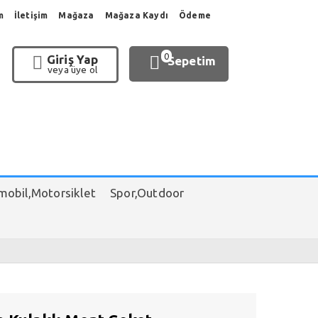
m
İletişim
Mağaza
Mağaza Kaydı
Ödeme
0
Giriş Yap
Sepetim
veya üye ol
obil,Motorsiklet
Spor,Outdoor