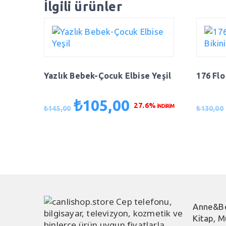
İlgili ürünler
Yazlık Bebek-Çocuk Elbise Yeşil
176 Flo
₺
105,00
Orijinal
Şu
27.6%
İNDİRİM
₺
145,00
₺
130,00
fiyat:
andaki
₺145,00.
fiyat:
₺105,00.
Anne&B
Kitap, M