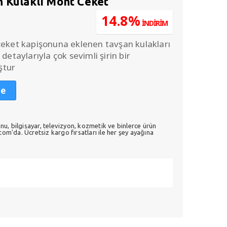
 Kulaklı Mont Ceket
u
14.8%
İNDİRİM
ndaki
.
iyat:
ceket kapişonuna eklenen tavşan kulakları
115,00.
detaylarıyla çok sevimli şirin bir
ştur
le
nu, bilgisayar, televizyon, kozmetik ve binlerce ürün
m'da. Ücretsiz kargo fırsatları ile her şey ayağına