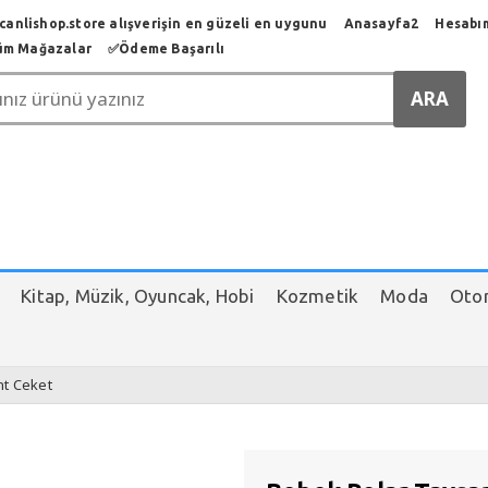
anlishop.store alışverişin en güzeli en uygunu
Anasayfa2
Hesabı
üm Mağazalar
✅️Ödeme Başarılı
Kitap, Müzik, Oyuncak, Hobi
Kozmetik
Moda
Otom
nt Ceket