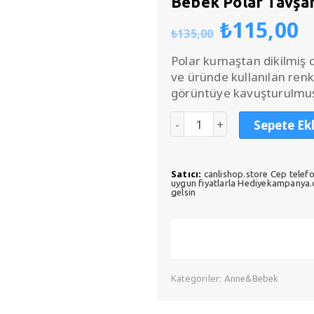
Bebek Polar Tavşan
Orijinal
Ş
₺
115,00
₺
135,00
fiyat:
a
₺135,00
f
Polar kumaştan dikilmiş 
₺
ve üründe kullanılan renk 
görüntüye kavuşturulmu
Sepete Ek
Satıcı:
canlishop.store Cep telefo
uygun fiyatlarla Hediyekampanya.co
gelsin
Kategoriler:
Anne&Bebek