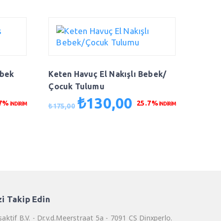
ebek
Keten Havuç El Nakışlı Bebek/
Çocuk Tulumu
₺
130,00
Orijinal
Şu
.7%
25.7%
İNDİRİM
İNDİRİM
₺
175,00
aki
fiyat:
andaki
t:
₺175,00.
fiyat:
0,00.
₺130,00.
zi Takip Edin
aktif B.V. - Dr.v.d.Meerstraat 5a - 7091 CS Dinxperlo.