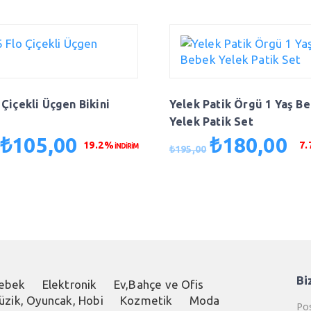
 Çiçekli Üçgen Bikini
Yelek Patik Örgü 1 Yaş B
Yelek Patik Set
₺
105,00
₺
180,00
Orijinal
Şu
Orijinal
Şu
19.2%
7
İNDİRİM
₺
195,00
fiyat:
andaki
fiyat:
and
₺130,00.
fiyat:
₺195,00.
fiya
₺105,00.
₺18
Bi
ebek
Elektronik
Ev,Bahçe ve Ofis
üzik, Oyuncak, Hobi
Kozmetik
Moda
Pos