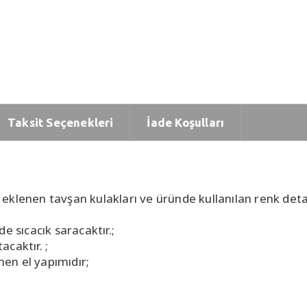
Taksit Seçenekleri
İade Koşulları
klenen tavşan kulakları ve üründe kullanılan renk detay
e sıcacık saracaktır.;
acaktır. ;
en el yapımıdır;