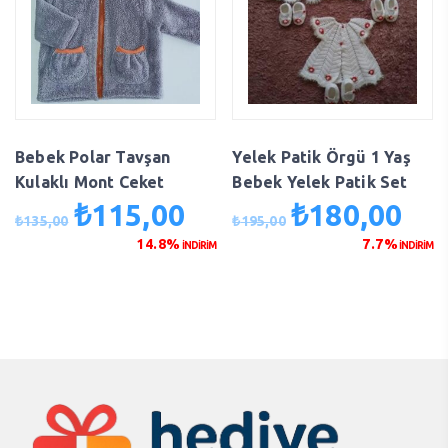
Bebek Polar Tavşan
Yelek Patik Örgü 1 Yaş
Kulaklı Mont Ceket
Bebek Yelek Patik Set
₺
115,00
₺
180,00
Orijinal
Şu
Orijinal
Şu
₺
135,00
₺
195,00
fiyat:
andaki
fiyat:
anda
14.8%
7.7%
İNDİRİM
İNDİRİM
₺135,00.
fiyat:
₺195,00.
fiyat
₺115,00.
₺180