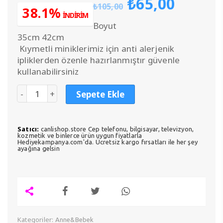
Orijinal
Şu
₺
65,00
₺
105,00
fiyat:
anda
38.1%
İNDİRİM
₺105,00.
fiyat:
Boyut
₺65,0
35cm 42cm
Kıymetli miniklerimiz için anti alerjenik
ipliklerden özenle hazırlanmıştır güvenle
kullanabilirsiniz
Sepete Ekle
Satıcı:
canlishop.store Cep telefonu, bilgisayar, televizyon,
kozmetik ve binlerce ürün uygun fiyatlarla
Hediyekampanya.com'da. Ücretsiz kargo fırsatları ile her şey
ayağına gelsin
Kategoriler:
Anne&Bebek