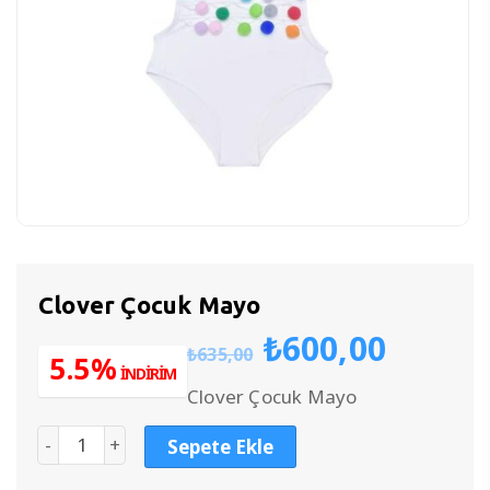
Clover Çocuk Mayo
Orijinal
Şu
₺
600,00
₺
635,00
fiyat:
anda
5.5%
İNDİRİM
₺635,00.
fiyat:
Clover Çocuk Mayo
₺600,
Sepete Ekle