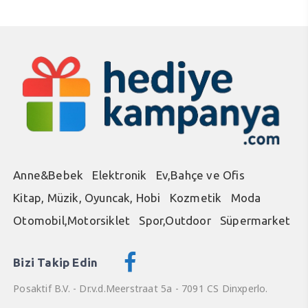
Anne&Bebek
Elektronik
Ev,Bahçe ve Ofis
Kitap, Müzik, Oyuncak, Hobi
Kozmetik
Moda
Otomobil,Motorsiklet
Spor,Outdoor
Süpermarket
Bizi Takip Edin
Posaktif B.V. - Dr.v.d.Meerstraat 5a - 7091 CS Dinxperlo.