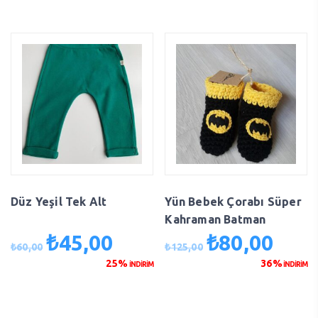
₺140,00.
₺70,00
Düz Yeşil Tek Alt
Yün Bebek Çorabı Süper
Kahraman Batman
₺
45,00
₺
80,00
Orijinal
Şu
Orijinal
Şu
₺
60,00
₺
125,00
fiyat:
andaki
fiyat:
andaki
25%
36%
İNDİRİM
İNDİRİM
₺60,00.
fiyat:
₺125,00.
fiyat:
₺45,00.
₺80,00