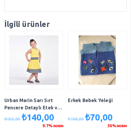
İlgili ürünler
Urban Marin Sarı Sırt
Erkek Bebek Yeleği
Pencere Detaylı Etek ve
Bel Çizgi Detaylı Kız
₺
140,00
₺
70,00
Orijinal
Şu
Orijinal
Şu
₺
155,00
₺
100,00
Çocuk Elbise
fiyat:
andaki
fiyat:
andaki
9.7%
30%
İNDİRİM
İNDİRİM
₺155,00.
fiyat:
₺100,00.
fiyat: