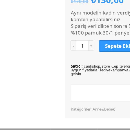
₺
170,00
fiyat:
a
₺170,00
f
Aynı modelin kadın verdi
₺
kombin yapabilirsiniz
Sipariş verildikten sonra
%100 pamuk 30/1 penye
Sepete Ek
Satıcı:
canlishop.store Cep telefo
uygun fiyatlarla Hediyekampanya.c
gelsin
Kategoriler:
Anne&Bebek