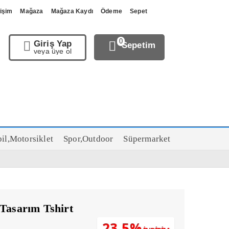
tişim
Mağaza
Mağaza Kaydı
Ödeme
Sepet
0
Giriş Yap
Sepetim
veya üye ol
il,Motorsiklet
Spor,Outdoor
Süpermarket
 Tasarım Tshirt
u
23.5%