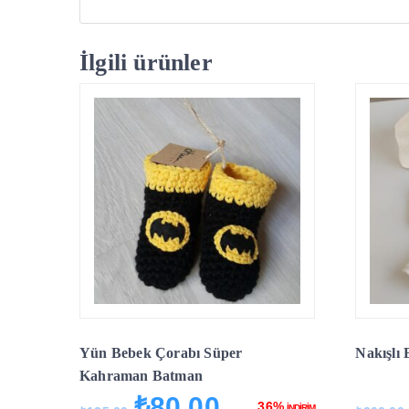
İlgili ürünler
Yün Bebek Çorabı Süper
Nakışlı 
Kahraman Batman
₺
80,00
Orijinal
Şu
36%
İNDİRİM