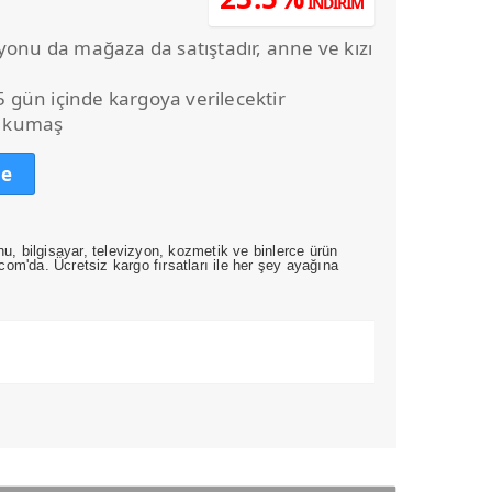
İNDİRİM
ndaki
.
iyat:
yonu da mağaza da satıştadır, anne ve kızı
130,00.
 5 gün içinde kargoya verilecektir
 kumaş
le
nu, bilgisayar, televizyon, kozmetik ve binlerce ürün
om'da. Ücretsiz kargo fırsatları ile her şey ayağına