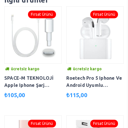
Fırsat Ürünü
Fırsat Ürünü
ücretsiz kargo
ücretsiz kargo
SPACE-M TEKNOLOJİ
Roetech Pro 5 Iphone Ve
Apple Iphone Şarj
Android Uyumlu
Kablosu Iphone
Kablosuz Bluetooth
₺
105,00
₺
115,00
5/5s/6/6s/7/7plus 8 8
Kulaklık Beyaz pro5tws
Plus X/xs/xs Max Uyumlu
(1 Metre) ORJİNAL
SPMC905845
Fırsat Ürünü
Fırsat Ürünü