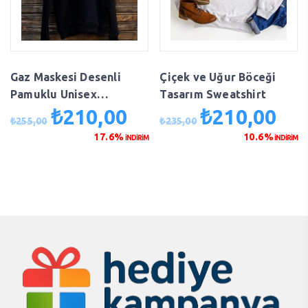
Gaz Maskesi Desenli
Çiçek ve Uğur Böceği
Pamuklu Unisex
Tasarım Sweatshirt
Sweatshirt
₺
210,00
₺
210,00
Orijinal
Şu
Orijinal
Şu
₺
255,00
₺
235,00
fiyat:
andaki
fiyat:
anda
17.6%
10.6%
İNDİRİM
İNDİRİM
₺255,00.
fiyat:
₺235,00.
fiyat
₺210,00.
₺210