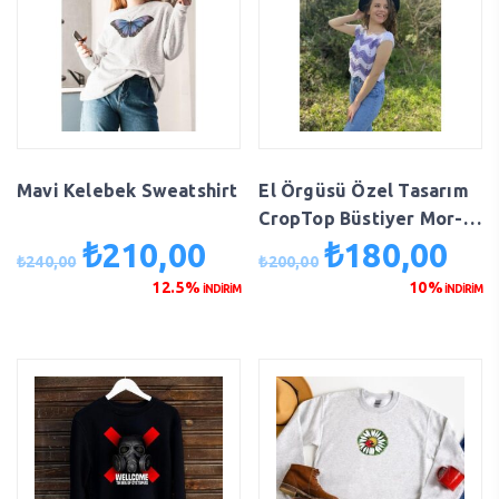
Mavi Kelebek Sweatshirt
El Örgüsü Özel Tasarım
CropTop Büstiyer Mor-
Beyaz
₺
210,00
₺
180,00
Orijinal
Şu
Orijinal
Şu
₺
240,00
₺
200,00
fiyat:
andaki
fiyat:
anda
12.5%
10%
İNDİRİM
İNDİRİM
₺240,00.
fiyat:
₺200,00.
fiyat
₺210,00.
₺180