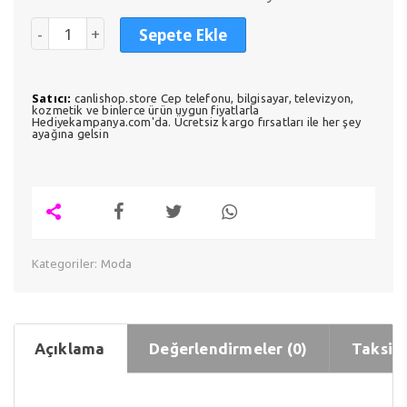
₺260,
Sepete Ekle
Satıcı:
canlishop.store Cep telefonu, bilgisayar, televizyon,
kozmetik ve binlerce ürün uygun fiyatlarla
Hediyekampanya.com'da. Ücretsiz kargo fırsatları ile her şey
ayağına gelsin
Kategoriler:
Moda
Açıklama
Değerlendirmeler (0)
Taksit 