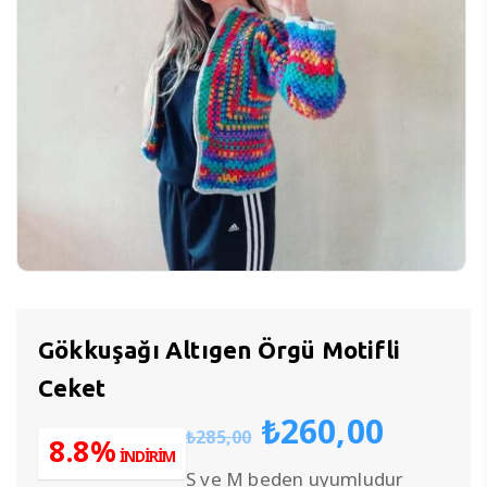
Gökkuşağı Altıgen Örgü Motifli
Ceket
Orijinal
Şu
₺
260,00
₺
285,00
fiyat:
anda
8.8%
İNDİRİM
₺285,00.
fiyat:
S ve M beden uyumludur