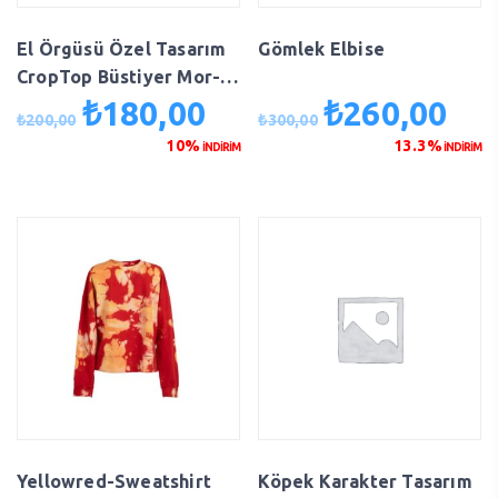
El Örgüsü Özel Tasarım
Gömlek Elbise
CropTop Büstiyer Mor-
Beyaz
₺
180,00
₺
260,00
Orijinal
Şu
Orijinal
Şu
₺
200,00
₺
300,00
fiyat:
andaki
fiyat:
anda
10%
13.3%
İNDİRİM
İNDİRİM
₺200,00.
fiyat:
₺300,00.
fiyat
₺180,00.
₺260
Yellowred-Sweatshirt
Köpek Karakter Tasarım