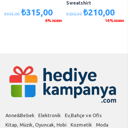
Sweatshirt
₺
315,00
₺
210,00
Orijinal
Şu
Orijinal
Şu
₺
335,00
₺
250,00
fiyat:
andaki
fiyat:
anda
6%
16%
İNDİRİM
İNDİRİM
₺335,00.
fiyat:
₺250,00.
fiyat
₺315,00.
₺210
Anne&Bebek
Elektronik
Ev,Bahçe ve Ofis
Kitap, Müzik, Oyuncak, Hobi
Kozmetik
Moda