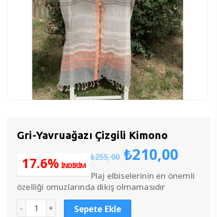
Gri-Yavruağazı Çizgili Kimono
Orijinal
Şu
₺
210,00
₺
255,00
fiyat:
anda
17.6%
İNDİRİM
₺255,00.
fiyat
Plaj elbiselerinin en önemli
₺210
özelliği omuzlarında dikiş olmamasıdır
Sepete Ekle