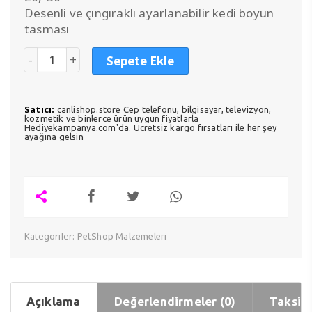
Desenli ve çıngıraklı ayarlanabilir kedi boyun
tasması
Sepete Ekle
Satıcı:
canlishop.store Cep telefonu, bilgisayar, televizyon,
kozmetik ve binlerce ürün uygun fiyatlarla
Hediyekampanya.com'da. Ücretsiz kargo fırsatları ile her şey
ayağına gelsin
Kategoriler:
PetShop Malzemeleri
Açıklama
Değerlendirmeler (0)
Taksit 