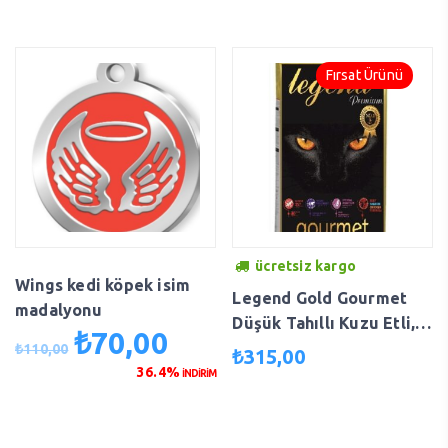
₺30,00.
Fırsat Ürünü
ücretsiz kargo
Wings kedi köpek isim
Legend Gold Gourmet
madalyonu
Düşük Tahıllı Kuzu Etli,
₺
70,00
Orijinal
Şu
Tavuklu Ve Balıklı
₺
110,00
₺
315,00
fiyat:
andaki
Yetişkin Kedi Maması 15
36.4%
İNDİRİM
₺110,00.
fiyat:
Kg (gdo ‘suz)
₺70,00.
LegendGourmet15kg