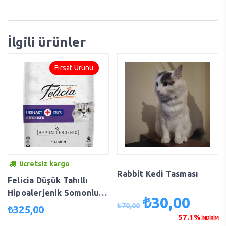
İlgili ürünler
Fırsat Ürünü
ücretsiz kargo
Rabbit Kedi Tasması
Felicia Düşük Tahıllı
Hipoalerjenik Somonlu
₺
30,00
Orijinal
Şu
Kısırlaştırılmış Kedi
₺
70,00
₺
325,00
fiyat:
andaki
Maması 12 kg fea-892018
57.1%
İNDİRİM
₺70,00.
fiyat: