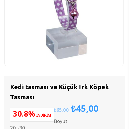
Kedi tasması ve Küçük Irk Köpek
Tasması
Orijinal
Şu
₺
45,00
₺
65,00
fiyat:
andak
30.8%
İNDİRİM
₺65,00.
fiyat:
Boyut
₺45,00
20,-30