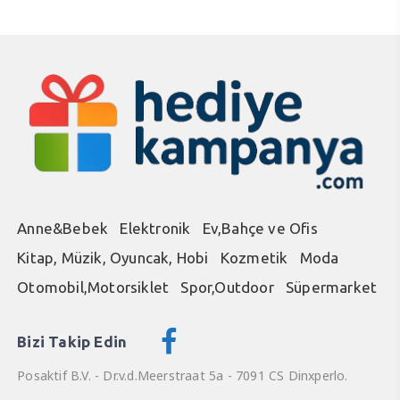
Anne&Bebek
Elektronik
Ev,Bahçe ve Ofis
Kitap, Müzik, Oyuncak, Hobi
Kozmetik
Moda
Otomobil,Motorsiklet
Spor,Outdoor
Süpermarket
Bizi Takip Edin
Posaktif B.V. - Dr.v.d.Meerstraat 5a - 7091 CS Dinxperlo.