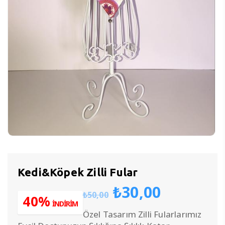
Kedi&Köpek Zilli Fular
Orijinal
Şu
₺
30,00
₺
50,00
fiyat:
andaki
40%
İNDİRİM
₺50,00.
fiyat:
Özel Tasarım Zilli Fularlarımız