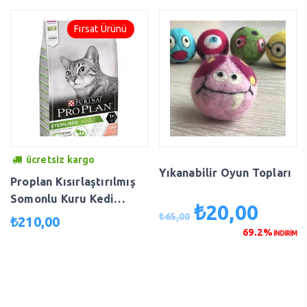
LegendGourmet15kg
Fırsat Ürünü
ücretsiz kargo
Yıkanabilir Oyun Topları
Proplan Kısırlaştırılmış
Somonlu Kuru Kedi
₺
20,00
Orijinal
Şu
Maması 3 kg 106-0010
₺
65,00
₺
210,00
fiyat:
andaki
69.2%
İNDİRİM
₺65,00.
fiyat:
₺20,00.