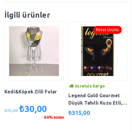
İlgili ürünler
Fırsat Ürünü
ücretsiz kargo
Kedi&Köpek Zilli Fular
Legend Gold Gourmet
Düşük Tahıllı Kuzu Etli,
₺
30,00
Orijinal
Şu
Tavuklu Ve Balıklı
₺
75,00
₺
315,00
fiyat:
andaki
Yetişkin Kedi Maması 15
60%
İNDİRİM
₺75,00.
fiyat:
Kg (gdo ‘suz)
₺30,00.