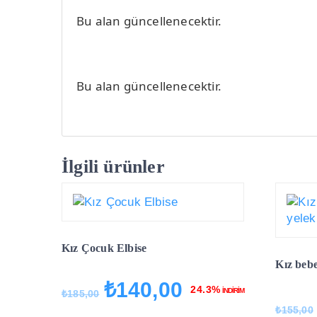
Bu alan güncellenecektir.
Bu alan güncellenecektir.
İlgili ürünler
Kız Çocuk Elbise
Kız bebe
₺
140,00
Orijinal
Şu
24.3%
İNDİRİM
₺
185,00
fiyat:
andaki
₺
155,00