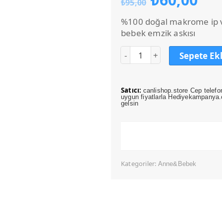
₺
95,00
fiyat:
an
₺95,00.
fiy
%100 doğal makrome ip v
₺6
bebek emzik askısı
Sepete Ek
Satıcı:
canlishop.store Cep telefo
uygun fiyatlarla Hediyekampanya.c
gelsin
Kategoriler:
Anne&Bebek