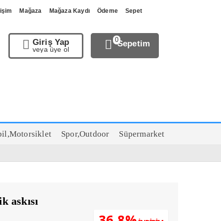
tişim
Mağaza
Mağaza Kaydı
Ödeme
Sepet
0
Giriş Yap
Sepetim
veya üye ol
il,Motorsiklet
Spor,Outdoor
Süpermarket
k askısı
36.8%