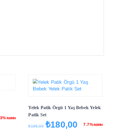
Yelek Patik Örgü 1 Yaş Bebek Yelek
Patik Set
.3%
İNDİRİM
₺
180,00
aki
Orijinal
Şu
7.7%
İNDİRİM
₺
195,00