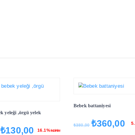
Bebek battaniyesi
k yeleği ,örgü yelek
₺
360,00
Orijinal
Şu
5
₺
380,00
₺
130,00
Orijinal
Şu
fiyat:
and
16.1%
İNDİRİM