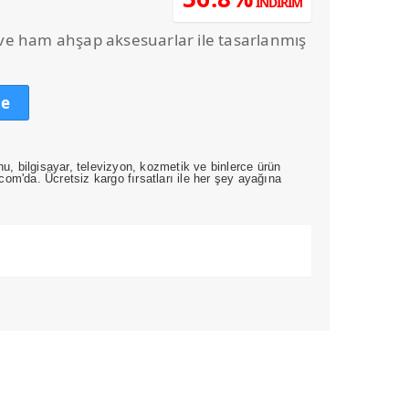
İNDİRİM
daki
at:
e ham ahşap aksesuarlar ile tasarlanmış
0,00.
le
nu, bilgisayar, televizyon, kozmetik ve binlerce ürün
om'da. Ücretsiz kargo fırsatları ile her şey ayağına