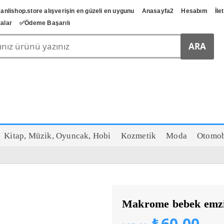
anlishop.store alışverişin en güzeli en uygunu
Anasayfa2
Hesabım
İle
alar
✅️Ödeme Başarılı
Kitap, Müzik, Oyuncak, Hobi
Kozmetik
Moda
Otomob
Makrome bebek emzi
Orijinal
Şu
₺
60,00