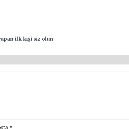
pan ilk kişi siz olun
osta
*