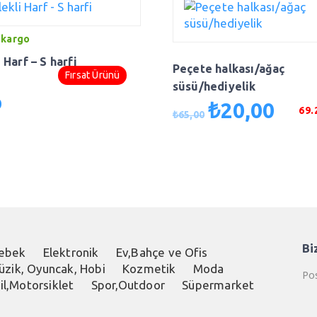
 kargo
 Harf – S harfi
Peçete halkası/ağaç
Fırsat Ürünü
süsü/hediyelik
0
₺
20,00
Orijinal
Şu
69
₺
65,00
fiyat:
andak
₺65,00.
fiyat:
₺20,00
Bi
ebek
Elektronik
Ev,Bahçe ve Ofis
üzik, Oyuncak, Hobi
Kozmetik
Moda
Pos
l,Motorsiklet
Spor,Outdoor
Süpermarket