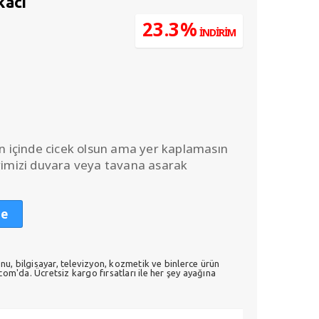
kaci
u
23.3%
İNDİRİM
ndaki
.
iyat:
115,00.
in içinde cicek olsun ama yer kaplamasın
arimizi duvara veya tavana asarak
le
nu, bilgisayar, televizyon, kozmetik ve binlerce ürün
m'da. Ücretsiz kargo fırsatları ile her şey ayağına