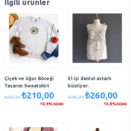
İlgili ürünler
Çiçek ve Uğur Böceği
El işi dantel astarlı
Tasarım Sweatshirt
büstiyer.
₺
210,00
₺
260,00
Orijinal
Şu
Orijinal
Şu
₺
235,00
₺
305,00
fiyat:
andaki
fiyat:
anda
10.6%
14.8%
İNDİRİM
İNDİRİM
₺235,00.
fiyat:
₺305,00.
fiyat
₺210,00.
₺260