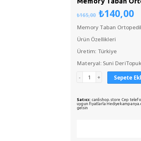
Memory Taban Orto
Orijinal
Ş
₺
140,00
₺
165,00
fiyat:
a
₺165,00
f
Memory Taban Ortopedik
₺
Ürün Özellikleri
Üretim: Türkiye
Materyal: Suni DeriTopuk
Sepete Ek
Satıcı:
canlishop.store Cep telefo
uygun fiyatlarla Hediyekampanya.co
gelsin