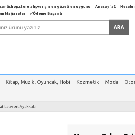
anlishop.store alışverişin en güzeli en uygunu
Anasayfa2
Hesabı
üm Mağazalar
✅️Ödeme Başarılı
Kitap, Müzik, Oyuncak, Hobi
Kozmetik
Moda
Otom
t Lacivert Ayakkabı