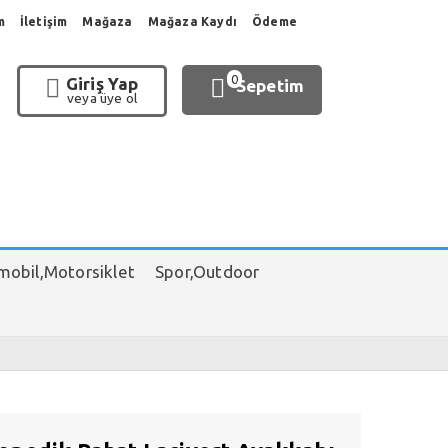
m
İletişim
Mağaza
Mağaza Kaydı
Ödeme
0
Giriş Yap
Sepetim
veya üye ol
obil,Motorsiklet
Spor,Outdoor