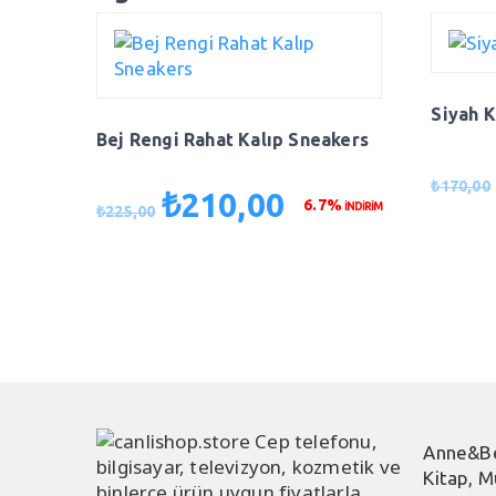
Siyah 
Bej Rengi Rahat Kalıp Sneakers
₺
170,00
₺
210,00
Orijinal
Şu
6.7%
İNDİRİM
₺
225,00
fiyat:
andaki
₺225,00.
fiyat:
₺210,00.
Anne&B
Kitap, M