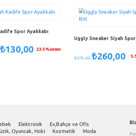
Kadife Spor Ayakkabı
Uggly Sneaker Siyah Spor
₺
130,00
Orijinal
Şu
23.5%
İNDİRİM
₺
260,00
fiyat:
andaki
Orijinal
Şu
5
₺
275,00
₺170,00.
fiyat:
fiyat:
and
₺130,00.
₺275,00.
fiya
₺26
Bi
ebek
Elektronik
Ev,Bahçe ve Ofis
üzik, Oyuncak, Hobi
Kozmetik
Moda
Pos