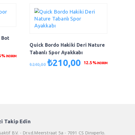
 Bot
Quick Bordo Hakiki Deri Nature
Tabanlı Spor Ayakkabı
.5%
İNDİRİM
₺
210,00
aki
Orijinal
Şu
12.5%
İNDİRİM
₺
240,00
t:
fiyat:
andaki
0,00.
₺240,00.
fiyat:
₺210,00.
zi Takip Edin
aktif B.V. - Dr.v.d.Meerstraat 5a - 7091 CS Dinxperlo.