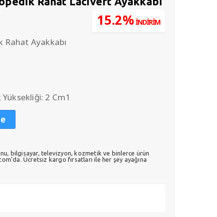
pedik Rahat Lacivert Ayakkabı
u
15.2%
İNDİRİM
ndaki
.
iyat:
 Rahat Ayakkabı
140,00.
 Yüksekliği: 2 Cm1
le
nu, bilgisayar, televizyon, kozmetik ve binlerce ürün
m'da. Ücretsiz kargo fırsatları ile her şey ayağına