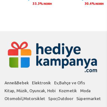
fiyat:
andaki
fiyat:
andaki
33.3%
30.4%
İNDİRİM
İNDİRİM
₺45,00.
fiyat:
₺115,00.
fiyat:
₺30,00.
₺80,00
Anne&Bebek
Elektronik
Ev,Bahçe ve Ofis
Kitap, Müzik, Oyuncak, Hobi
Kozmetik
Moda
Otomobil,Motorsiklet
Spor,Outdoor
Süpermarket