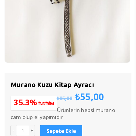
Murano Kuzu Kitap Ayracı
Orijinal
Şu
₺
55,00
₺
85,00
fiyat:
andak
35.3%
İNDİRİM
₺85,00.
fiyat:
Ürünlerin hepsi murano
₺55,00
cam olup el yapımıdır
Sepete Ekle