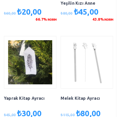
Yeşilin Kızı Anne
₺
20,00
₺
45,00
Orijinal
Şu
Orijinal
Şu
₺
60,00
₺
80,00
fiyat:
andaki
fiyat:
andaki
66.7%
43.8%
İNDİRİM
İNDİRİM
₺60,00.
fiyat:
₺80,00.
fiyat:
₺20,00.
₺45,00.
Yaprak Kitap Ayracı
Melek Kitap Ayracı
₺
30,00
₺
80,00
Orijinal
Şu
Orijinal
Şu
₺
45,00
₺
115,00