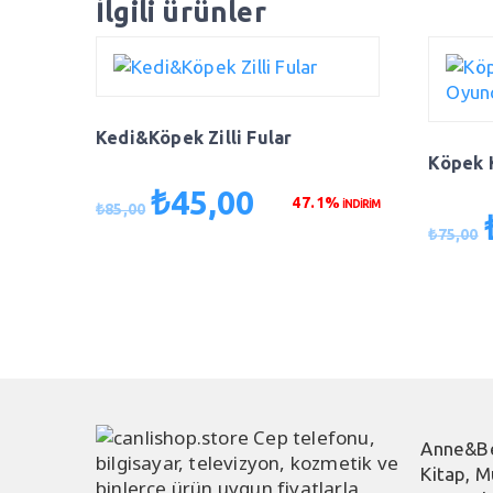
İlgili ürünler
Kedi&Köpek Zilli Fular
Köpek K
₺
45,00
Orijinal
Şu
47.1%
İNDİRİM
₺
85,00
fiyat:
andaki
O
₺
75,00
₺85,00.
fiyat:
f
₺45,00.
Anne&B
Kitap, M