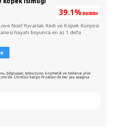
e köpek isimliği
u
39.1%
İNDİRİM
daki
.
yat:
 Love Noel Yuvarlak Kedi ve Köpek Künyesi
0,00.
tanesi hayatı boyunca en az 1 defa
le
nu, bilgisayar, televizyon, kozmetik ve binlerce ürün
m'da. Ücretsiz kargo fırsatları ile her şey ayağına
i