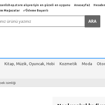
anlishop.store alışverişin en güzeli en uygunu
Anasayfa2
Hesabı
üm Mağazalar
✅️Ödeme Başarılı
Kitap, Müzik, Oyuncak, Hobi
Kozmetik
Moda
Otom
pek isimliği