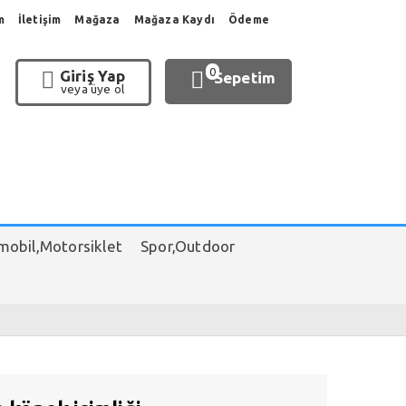
m
İletişim
Mağaza
Mağaza Kaydı
Ödeme
0
Giriş Yap
Sepetim
veya üye ol
obil,Motorsiklet
Spor,Outdoor