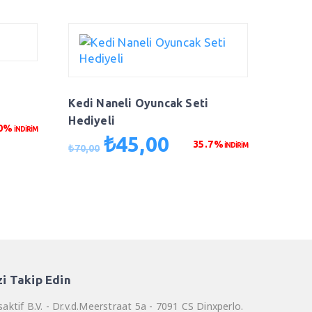
Kedi Naneli Oyuncak Seti
Hediyeli
0%
İNDİRİM
₺
45,00
i
Orijinal
Şu
35.7%
İNDİRİM
₺
70,00
fiyat:
andaki
0.
₺70,00.
fiyat:
₺45,00.
zi Takip Edin
aktif B.V. - Dr.v.d.Meerstraat 5a - 7091 CS Dinxperlo.