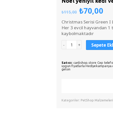
Noel yeniyıl kedi v
Orijinal
Ş
₺
70,00
₺
115,00
fiyat:
an
₺115,00
fi
Christmas Serisi Green I
₺7
Her 3 evcil hayvandan 1 
kaybolmaktadır
Sepete Ek
Satıcı:
canlishop.store Cep telefo
uygun fiyatlarla Hediyekampanya.co
gelsin
Kategoriler:
PetShop Malzemeler