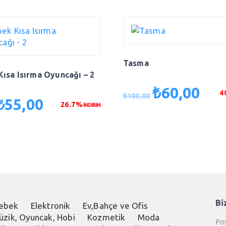
Tasma
ısa Isırma Oyuncağı – 2
₺
60,00
Orijinal
Şu
4
₺
100,00
₺
55,00
rijinal
Şu
fiyat:
andak
26.7%
İNDİRİM
iyat:
andaki
₺100,00.
fiyat:
₺75,00.
fiyat:
₺60,0
₺55,00.
Bi
ebek
Elektronik
Ev,Bahçe ve Ofis
üzik, Oyuncak, Hobi
Kozmetik
Moda
Pos