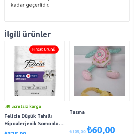
kadar geçerlidir.
İlgili ürünler
Fırsat Ürünü
ücretsiz kargo
Tasma
Felicia Düşük Tahıllı
Hipoalerjenik Somonlu
₺
60,00
Orijinal
Şu
Kısırlaştırılmış Kedi
₺
105,00
₺
325,00