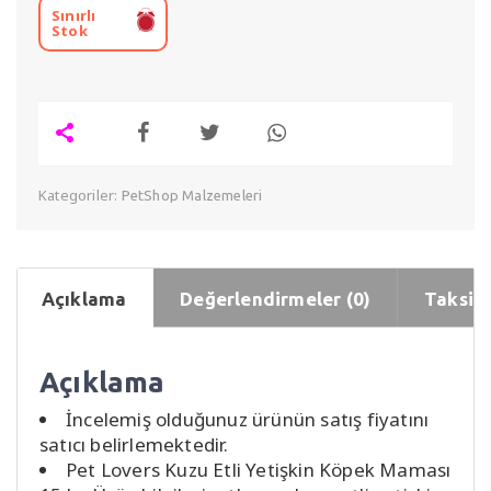
Sınırlı
Stok
Kategoriler:
PetShop Malzemeleri
Açıklama
Değerlendirmeler (0)
Taksit 
Açıklama
İncelemiş olduğunuz ürünün satış fiyatını
satıcı belirlemektedir.
Pet Lovers Kuzu Etli Yetişkin Köpek Maması