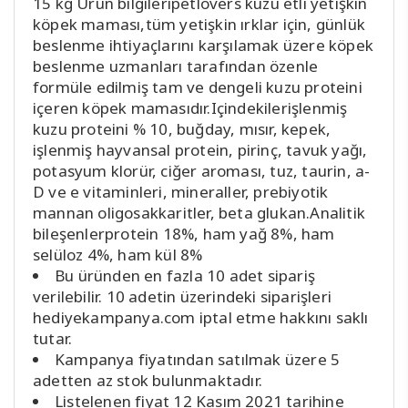
15 kg Ürün bilgileripetlovers kuzu etli yetişkin
köpek maması,tüm yetişkin ırklar için, günlük
beslenme ihtiyaçlarını karşılamak üzere köpek
beslenme uzmanları tarafından özenle
formüle edilmiş tam ve dengeli kuzu proteini
içeren köpek mamasıdır.Içindekilerişlenmiş
kuzu proteini % 10, buğday, mısır, kepek,
işlenmiş hayvansal protein, pirinç, tavuk yağı,
potasyum klorür, ciğer aroması, tuz, taurin, a-
D ve e vitaminleri, mineraller, prebiyotik
mannan oligosakkaritler, beta glukan.Analitik
bileşenlerprotein 18%, ham yağ 8%, ham
selüloz 4%, ham kül 8%
Bu üründen en fazla 10 adet sipariş
verilebilir. 10 adetin üzerindeki siparişleri
hediyekampanya.com iptal etme hakkını saklı
tutar.
Kampanya fiyatından satılmak üzere 5
adetten az stok bulunmaktadır.
Listelenen fiyat 12 Kasım 2021 tarihine