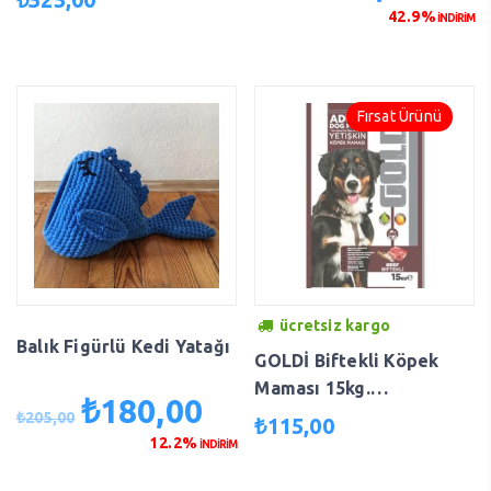
fiyat:
andaki
Maması 12 kg fea-892018
42.9%
İNDİRİM
₺105,00.
fiyat:
₺60,00
Fırsat Ürünü
ücretsiz kargo
Balık Figürlü Kedi Yatağı
GOLDİ Biftekli Köpek
Maması 15kg.
₺
180,00
Orijinal
Şu
GOLDİBİFTEKLİ
₺
205,00
₺
115,00
fiyat:
andaki
12.2%
İNDİRİM
₺205,00.
fiyat:
₺180,00.