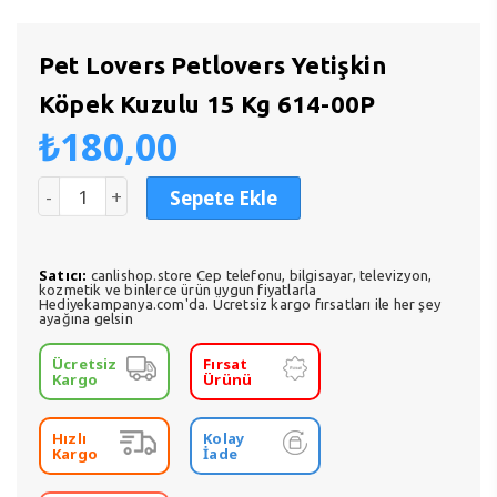
Pet Lovers Petlovers Yetişkin
Köpek Kuzulu 15 Kg 614-00P
₺
180,00
Sepete Ekle
Satıcı:
canlishop.store Cep telefonu, bilgisayar, televizyon,
kozmetik ve binlerce ürün uygun fiyatlarla
Hediyekampanya.com'da. Ücretsiz kargo fırsatları ile her şey
ayağına gelsin
Ücretsiz
Fırsat
Kargo
Ürünü
Hızlı
Kolay
Kargo
İade