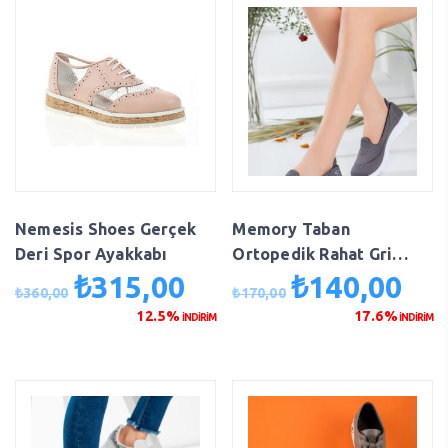
Nemesis Shoes Gerçek
Memory Taban
Deri Spor Ayakkabı
Ortopedik Rahat Gri
Ayakkabı
₺
315,00
₺
140,00
Orijinal
Şu
Orijinal
Şu
₺
360,00
₺
170,00
fiyat:
andaki
fiyat:
anda
12.5%
17.6%
İNDİRİM
İNDİRİM
₺360,00.
fiyat:
₺170,00.
fiyat
₺315,00.
₺140