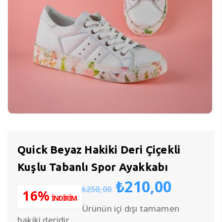
Quick Beyaz Hakiki Deri Çiçekli
Kuşlu Tabanlı Spor Ayakkabı
Orijinal
Şu
₺
210,00
₺
250,00
fiyat:
andak
16%
İNDİRİM
₺250,00.
fiyat:
Ürünün içi dışı tamamen
₺210,0
hakiki deridir