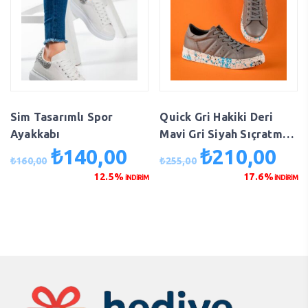
Sim Tasarımlı Spor
Quick Gri Hakiki Deri
Ayakkabı
Mavi Gri Siyah Sıçratma
Tabanlı Spor Ayakkabı
₺
140,00
₺
210,00
Orijinal
Şu
Orijinal
Şu
₺
160,00
₺
255,00
fiyat:
andaki
fiyat:
anda
12.5%
17.6%
İNDİRİM
İNDİRİM
₺160,00.
fiyat:
₺255,00.
fiyat
₺140,00.
₺210