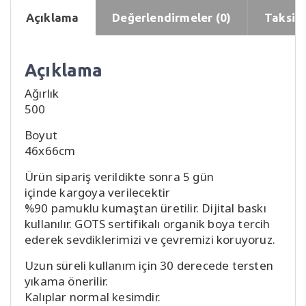
Açıklama
Değerlendirmeler (0)
Taksit 
Açıklama
Ağırlık
500
Boyut
46x66cm
Ürün sipariş verildikte sonra 5 gün
içinde kargoya verilecektir
%90 pamuklu kumaştan üretilir. Dijital baskı
kullanılır. GOTS sertifikalı organik boya tercih
ederek sevdiklerimizi ve çevremizi koruyoruz.
Uzun süreli kullanım için 30 derecede tersten
yıkama önerilir.
Kalıplar normal kesimdir.