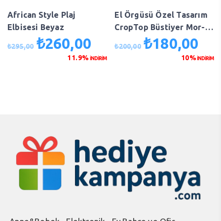
African Style Plaj
El Örgüsü Özel Tasarım
Elbisesi Beyaz
CropTop Büstiyer Mor-
Beyaz
₺
260,00
₺
180,00
Orijinal
Şu
Orijinal
Şu
₺
295,00
₺
200,00
fiyat:
andaki
fiyat:
anda
11.9%
10%
İNDİRİM
İNDİRİM
₺295,00.
fiyat:
₺200,00.
fiyat
₺260,00.
₺180