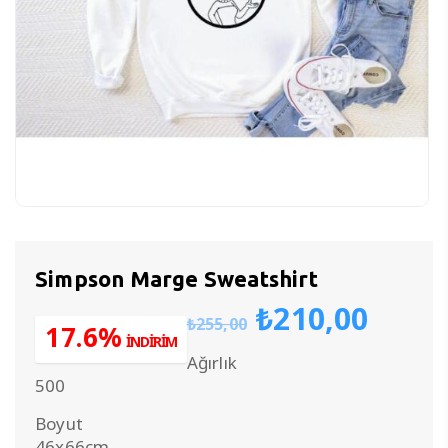
Simpson Marge Sweatshirt
Orijinal
Şu
₺
210,00
₺
255,00
fiyat:
anda
17.6%
İNDİRİM
₺255,00.
fiyat
Ağırlık
₺210
500
Boyut
46x66cm