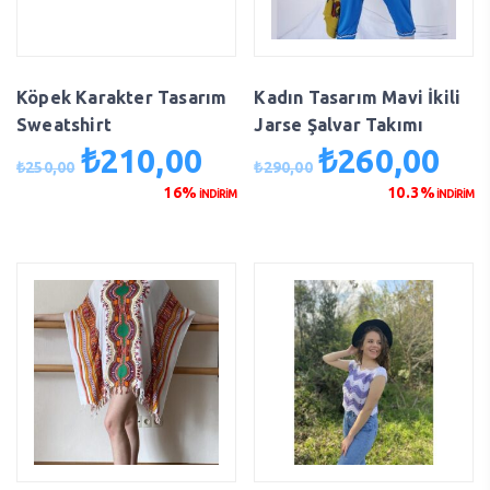
Köpek Karakter Tasarım
Kadın Tasarım Mavi İkili
Sweatshirt
Jarse Şalvar Takımı
₺
210,00
₺
260,00
Orijinal
Şu
Orijinal
Şu
₺
250,00
₺
290,00
fiyat:
andaki
fiyat:
anda
16%
10.3%
İNDİRİM
İNDİRİM
₺250,00.
fiyat:
₺290,00.
fiyat
₺210,00.
₺260