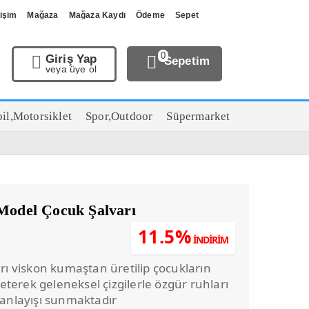
tişim
Mağaza
Mağaza Kaydı
Ödeme
Sepet
0
Giriş Yap
Sepetim
veya üye ol
il,Motorsiklet
Spor,Outdoor
Süpermarket
 Model Çocuk Şalvarı
u
11.5%
İNDİRİM
ndaki
.
iyat:
arı viskon kumaştan üretilip çocukların
115,00.
özeterek geleneksel çizgilerle özgür ruhları
 anlayışı sunmaktadır