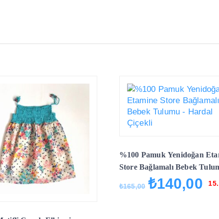
%100 Pamuk Yenidoğan Eta
Store Bağlamalı Bebek Tulu
Hardal Çiçekli
₺
140,00
Orijinal
Şu
15
₺
165,00
fiyat:
and
₺165,00.
fiya
₺14