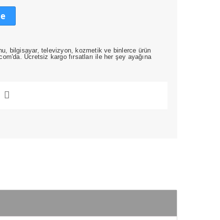
le
nu, bilgisayar, televizyon, kozmetik ve binlerce ürün
om'da. Ücretsiz kargo fırsatları ile her şey ayağına