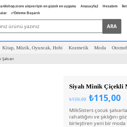
anlishop.store alışverişin en güzeli en uygunu
Anasayfa2
Hesabım
İle
alar
✅️Ödeme Başarılı
Kitap, Müzik, Oyuncak, Hobi
Kozmetik
Moda
Otomob
 Şalvarı
Siyah Minik Çiçekli
Orijinal
Ş
₺
115,00
₺
130,00
fiyat:
a
₺130,00
f
MilkSisters çocuk şalvarl
₺
rahatlığını ve şıklığını g
birleştiren yeni bir moda