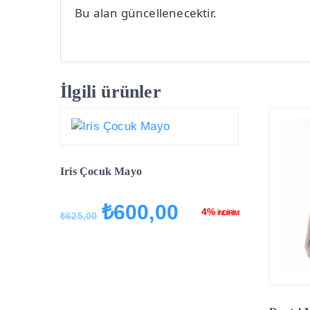
Bu alan güncellenecektir.
İlgili ürünler
Iris Çocuk Mayo
₺
600,00
Orijinal
Şu
4%
İNDİRİM
₺
625,00
fiyat:
andaki
₺625,00.
fiyat:
₺600,00.