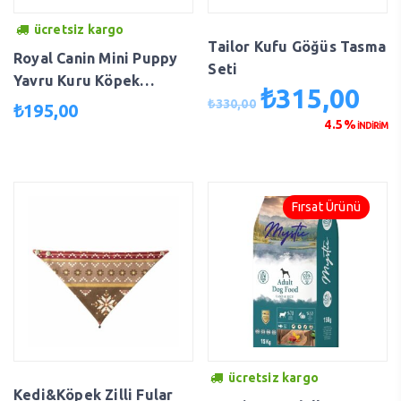
ücretsiz kargo
Tailor Kufu Göğüs Tasma
Royal Canin Mini Puppy
Seti
Yavru Kuru Köpek
₺
315,00
Orijinal
Şu
Maması 4 kg 119-0118
₺
330,00
₺
195,00
fiyat:
anda
4.5%
İNDİRİM
₺330,00.
fiyat
₺315
Fırsat Ürünü
ücretsiz kargo
Kedi&Köpek Zilli Fular