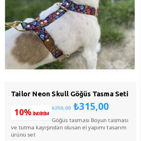
Tailor Neon Skull Göğüs Tasma Seti
Orijinal
Şu
₺
315,00
₺
350,00
fiyat:
andak
10%
İNDİRİM
₺350,00.
fiyat:
Göğüs tasması Boyun tasması
₺315,0
ve tutma kayışından olusan el yapımı tasarım
ürünü set