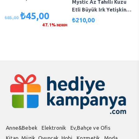
Mystic Az Tahıllı Kuzu
Etli Büyük Irk Yetişkin
₺
45,00
Orijinal
Şu
Köpek Maması 15 kg
₺
85,00
₺
210,00
fiyat:
andaki
800304
47.1%
İNDİRİM
₺85,00.
fiyat:
₺45,00.
Anne&Bebek
Elektronik
Ev,Bahçe ve Ofis
Kitap, Müzik, Oyuncak, Hobi
Kozmetik
Moda