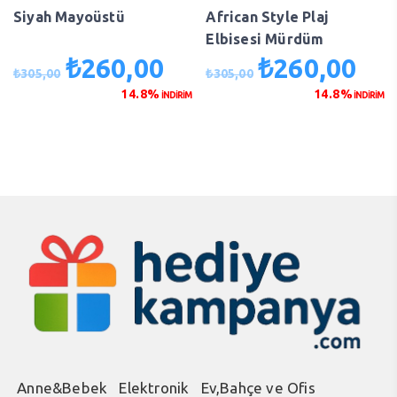
Siyah Mayoüstü
African Style Plaj
Elbisesi Mürdüm
₺
260,00
₺
260,00
Orijinal
Şu
Orijinal
Şu
₺
305,00
₺
305,00
fiyat:
andaki
fiyat:
anda
14.8%
14.8%
İNDİRİM
İNDİRİM
₺305,00.
fiyat:
₺305,00.
fiyat
₺260,00.
₺260
Anne&Bebek
Elektronik
Ev,Bahçe ve Ofis