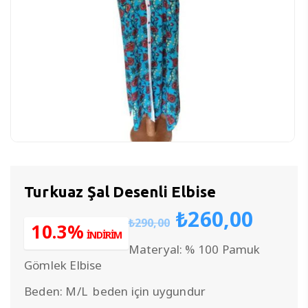
Turkuaz Şal Desenli Elbise
Orijinal
Şu
₺
260,00
₺
290,00
fiyat:
anda
10.3%
İNDİRİM
₺290,00.
fiyat
Materyal: % 100 Pamuk
₺260
Gömlek Elbise
Beden: M/L beden için uygundur