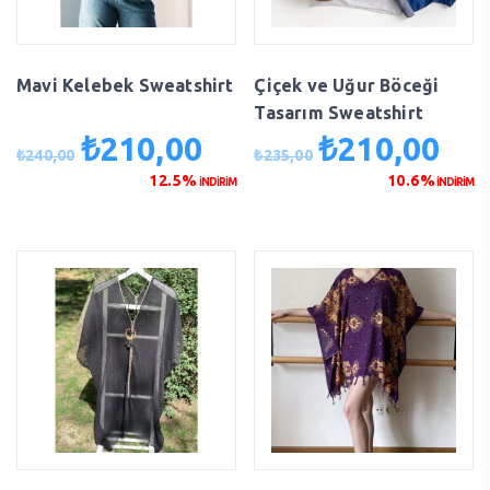
Mavi Kelebek Sweatshirt
Çiçek ve Uğur Böceği
Tasarım Sweatshirt
₺
210,00
₺
210,00
Orijinal
Şu
Orijinal
Şu
₺
240,00
₺
235,00
fiyat:
andaki
fiyat:
anda
12.5%
10.6%
İNDİRİM
İNDİRİM
₺240,00.
fiyat:
₺235,00.
fiyat
₺210,00.
₺210