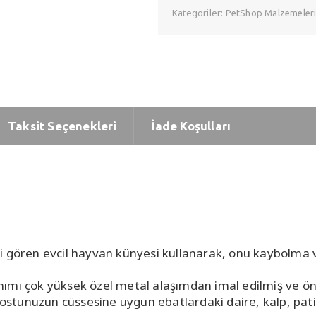
Kategoriler:
PetShop Malzemeler
Taksit Seçenekleri
İade Koşulları
i gören evcil hayvan künyesi kullanarak, onu kaybolma ve
ımı çok yüksek özel metal alaşımdan imal edilmiş ve ön
 Dostunuzun cüssesine uygun ebatlardaki daire, kalp, pati