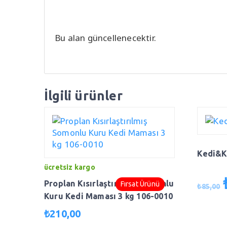
Bu alan güncellenecektir.
İlgili ürünler
Kedi&Kö
ücretsiz kargo
O
Proplan Kısırlaştırılmış Somonlu
Fırsat Ürünü
₺
85,00
f
Kuru Kedi Maması 3 kg 106-0010
₺
210,00