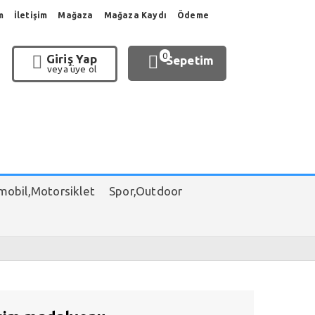
m
İletişim
Mağaza
Mağaza Kaydı
Ödeme
0
Giriş Yap
Sepetim
veya üye ol
obil,Motorsiklet
Spor,Outdoor