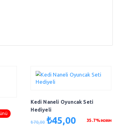
Kedi Naneli Oyuncak Seti
Hediyeli
ması
rünü
₺
45,00
Orijinal
Şu
35.7%
İNDİRİM
₺
70,00
fiyat:
andaki
₺70,00.
fiyat: