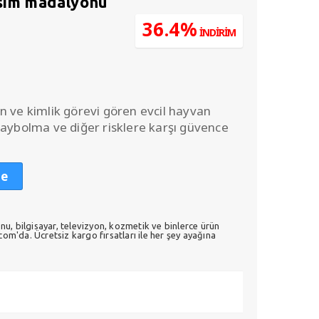
isim madalyonu
u
36.4%
İNDİRİM
daki
.
yat:
0,00.
n ve kimlik görevi gören evcil hayvan
kaybolma ve diğer risklere karşı güvence
le
nu, bilgisayar, televizyon, kozmetik ve binlerce ürün
m'da. Ücretsiz kargo fırsatları ile her şey ayağına