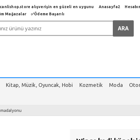
anlishop.store alışverişin en güzeli en uygunu
Anasayfa2
Hesabı
üm Mağazalar
✅️Ödeme Başarılı
Kitap, Müzik, Oyuncak, Hobi
Kozmetik
Moda
Otom
m madalyonu