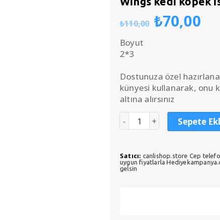
Wings kedi köpek 
Orijinal
Ş
₺
70,00
₺
110,00
fiyat:
an
₺110,00
fi
Boyut
₺7
2*3
Dostunuza özel hazırlana
künyesi kullanarak, onu 
altına alırsınız
Sepete Ek
Satıcı:
canlishop.store Cep telefo
uygun fiyatlarla Hediyekampanya.co
gelsin