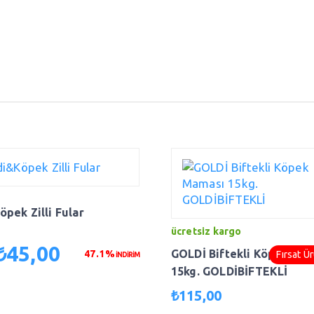
pek Zilli Fular
ücretsiz kargo
₺
45,00
rijinal
Şu
GOLDİ Biftekli Köpek Ma
47.1%
Fırsat Ü
İNDİRİM
iyat:
andaki
15kg. GOLDİBİFTEKLİ
₺85,00.
fiyat:
₺
115,00
₺45,00.