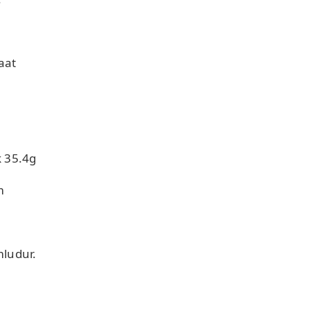
aat
k 35.4g
m
ludur.