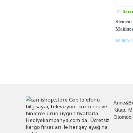
ücret
Siemen
Makines
₺
4.500,
Anne&B
Kitap, M
Otomobil