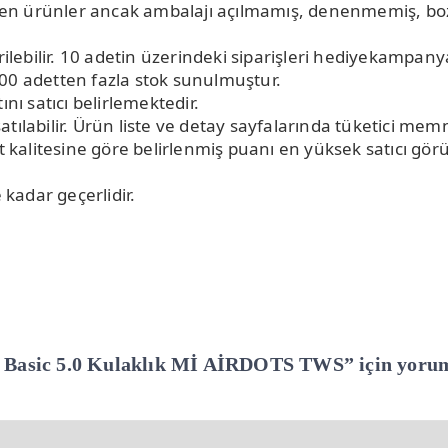
eden ürünler ancak ambalajı açılmamış, denenmemiş, b
ilebilir. 10 adetin üzerindeki siparişleri hediyekampanya
0 adetten fazla stok sunulmuştur.
nı satıcı belirlemektedir.
satılabilir. Ürün liste ve detay sayfalarında tüketici me
t kalitesine göre belirlenmiş puanı en yüksek satıcı görün
 kadar geçerlidir.
 Basic 5.0 Kulaklık Mİ AİRDOTS TWS” için yorum y