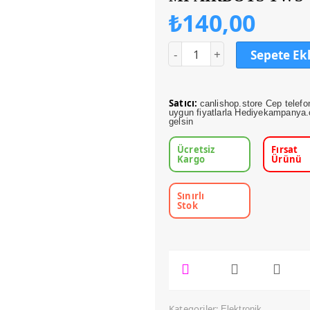
₺
140,00
Sepete Ek
Satıcı:
canlishop.store Cep telefo
uygun fiyatlarla Hediyekampanya.c
gelsin
Ücretsiz
Fırsat
Kargo
Ürünü
Sınırlı
Stok
Kategoriler:
Elektronik