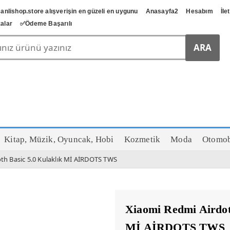
anlishop.store alışverişin en güzeli en uygunu
Anasayfa2
Hesabım
İle
alar
✅️Ödeme Başarılı
Kitap, Müzik, Oyuncak, Hobi
Kozmetik
Moda
Otomob
th Basic 5.0 Kulaklık Mİ AİRDOTS TWS
Xiaomi Redmi Airdot
Mİ AİRDOTS TWS