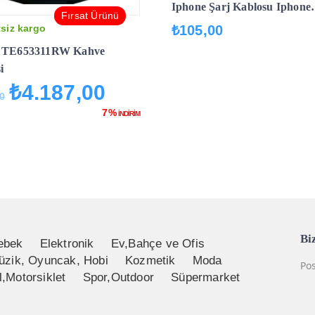
Iphone Şarj Kablosu Iphone
Fırsat Ürünü
5/5s/6/6s/7/7plus 8 8 Plus X/xs
₺
105,00
siz kargo
Max Uyumlu (1 Metre) OR
s TE653311RW Kahve
SPMC905845
i
₺
4.187,00
Orijinal
Şu
00
fiyat:
andaki
7%
İNDİRİM
₺4.500,00.
fiyat:
₺4.187,00.
Bi
ebek
Elektronik
Ev,Bahçe ve Ofis
üzik, Oyuncak, Hobi
Kozmetik
Moda
Pos
,Motorsiklet
Spor,Outdoor
Süpermarket