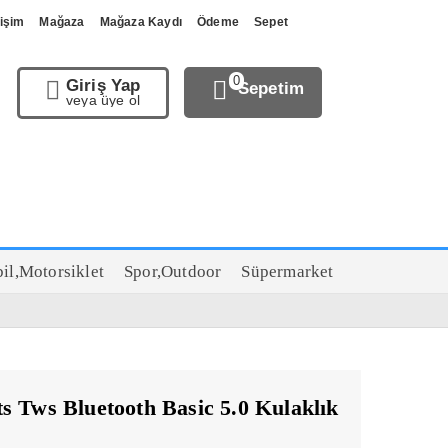
tişim
Mağaza
Mağaza Kaydı
Ödeme
Sepet
0
Giriş Yap
Sepetim
veya üye ol
il,Motorsiklet
Spor,Outdoor
Süpermarket
s Tws Bluetooth Basic 5.0 Kulaklık