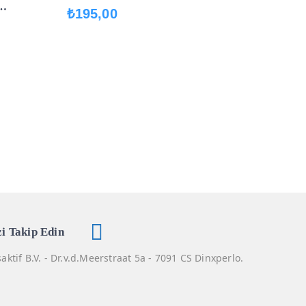
Powerıq 2.0 18w Çift Çıkışlı
₺
195,00
/xs
Powerbank Powercore 20000
JİNAL
zi Takip Edin
aktif B.V. - Dr.v.d.Meerstraat 5a - 7091 CS Dinxperlo.