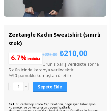
Zentangle Kadın Sweatshirt (sınırlı
stok)
Orijinal
Şu
₺
210,00
₺
225,00
fiyat:
anda
6.7%
İNDİRİM
₺225,00.
fiyat:
Ürün sipariş verildikte sonra
₺210,
5 gün içinde kargoya verilecektir
%90 pamuklu kumaştan üretilir
Sepete Ekle
Satıcı:
canlishop.store Cep telefonu, bilgisayar, televizyon,
kozmetik ve binlerce ürün uygun fiyatlarla
Hediyekampanya.com'da. Ücretsiz kargo fırsatları ile her şey