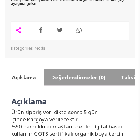
ayağına gelsin
Kategoriler:
Moda
Açıklama
Değerlendirmeler (0)
Taksit 
Açıklama
Ürün sipariş verildikte sonra 5 gün
içinde kargoya verilecektir
%90 pamuklu kumaştan üretilir. Dijital baskı
kullanılır. GOTS sertifikalı organik boya tercih