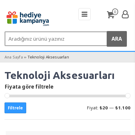
0
›› Teknoloji Aksesuarları
Ana Sayfa
Teknoloji Aksesuarları
Fiyata göre filtrele
E
E
Fiyat:
₺20
—
₺1.100
Filtrele
d
y
fi
fi