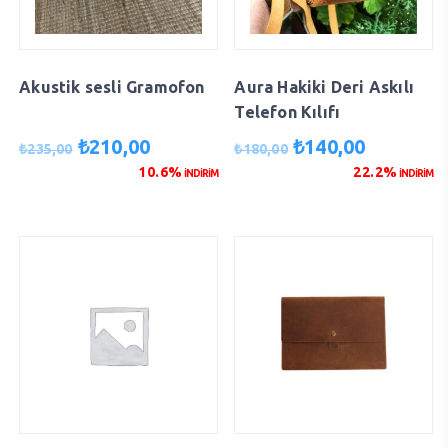
Akustik sesli Gramofon
Aura Hakiki Deri Askılı
Telefon Kılıfı
Orijinal
Şu
Orijinal
Şu
₺
210,00
₺
140,00
₺
235,00
₺
180,00
fiyat:
andaki
fiyat:
andaki
10.6%
22.2%
İNDİRİM
İNDİRİM
₺235,00.
fiyat:
₺180,00.
fiyat:
₺210,00.
₺140,00.