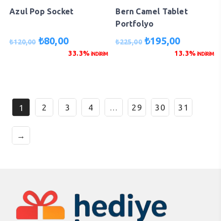
Azul Pop Socket
Bern Camel Tablet
Portfolyo
Orijinal
Şu
Orijinal
Şu
₺
80,00
₺
195,00
₺
120,00
₺
225,00
fiyat:
andaki
fiyat:
andaki
33.3%
13.3%
İNDİRİM
İNDİRİM
₺120,00.
fiyat:
₺225,00.
fiyat:
₺80,00.
₺195,00.
…
1
2
3
4
29
30
31
→