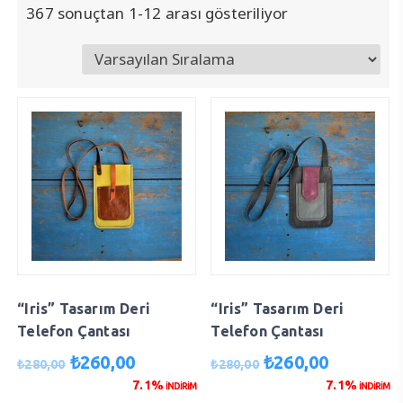
367 sonuçtan 1-12 arası gösteriliyor
“Iris” Tasarım Deri
“Iris” Tasarım Deri
Telefon Çantası
Telefon Çantası
Orijinal
Şu
Orijinal
Şu
₺
260,00
₺
260,00
₺
280,00
₺
280,00
fiyat:
andaki
fiyat:
andaki
7.1%
7.1%
İNDİRİM
İNDİRİM
₺280,00.
fiyat:
₺280,00.
fiyat: