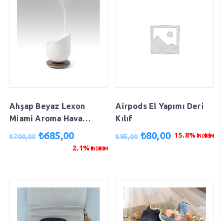
Ahşap Beyaz Lexon
Airpods El Yapımı Deri
Miami Aroma Hava
Kılıf
Difüzörü
Orijinal
Şu
Orijinal
Şu
₺
685,00
₺
80,00
15.8%
₺
700,00
₺
95,00
İNDİRİM
fiyat:
andaki
fiyat:
andaki
2.1%
İNDİRİM
₺700,00.
fiyat:
₺95,00.
fiyat:
₺685,00.
₺80,00.