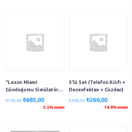
₺260,00.
₺260,00.
“Lexon Miami
3’lü Set (Telefon Kılıfı +
Gündoğumu Simülatörlü
Dezenfektan + Cüzdan)
Alarm Saat Beyaz/Ahşap
Orijinal
Şu
Orijinal
Şu
₺
685,00
₺
260,00
₺
725,00
₺
305,00
LR146DWD”
fiyat:
andaki
fiyat:
andaki
5.5%
14.8%
İNDİRİM
İNDİRİM
₺725,00.
fiyat:
₺305,00.
fiyat:
₺685,00.
₺260,00.