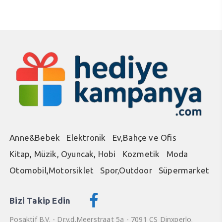
Anne&Bebek
Elektronik
Ev,Bahçe ve Ofis
Kitap, Müzik, Oyuncak, Hobi
Kozmetik
Moda
Otomobil,Motorsiklet
Spor,Outdoor
Süpermarket
Bizi Takip Edin
Posaktif B.V. - Dr.v.d.Meerstraat 5a - 7091 CS Dinxperlo.