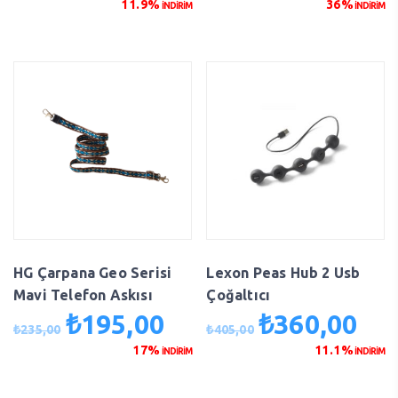
11.9%
36%
İNDİRİM
İNDİRİM
₺295,00.
fiyat:
₺125,00.
fiyat:
₺260,00.
₺80,00
HG Çarpana Geo Serisi
Lexon Peas Hub 2 Usb
Mavi Telefon Askısı
Çoğaltıcı
₺
195,00
₺
360,00
Orijinal
Şu
Orijinal
Şu
₺
235,00
₺
405,00
fiyat:
andaki
fiyat:
anda
17%
11.1%
İNDİRİM
İNDİRİM
₺235,00.
fiyat:
₺405,00.
fiyat
₺195,00.
₺360