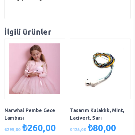
İlgili ürünler
Narwhal Pembe Gece
Tasarım Kulaklık, Mint,
Lambası
Lacivert, Sarı
₺
260,00
₺
80,00
Orijinal
Şu
Orijinal
Şu
₺
295,00
₺
125,00
fiyat:
andaki
fiyat:
andaki