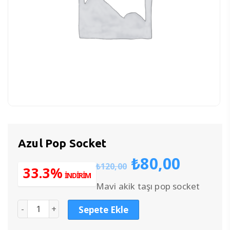
Azul Pop Socket
Orijinal
Şu
₺
80,00
₺
120,00
fiyat:
anda
33.3%
İNDİRİM
₺120,00.
fiyat:
Mavi akik taşı pop socket
₺80,0
Sepete Ekle