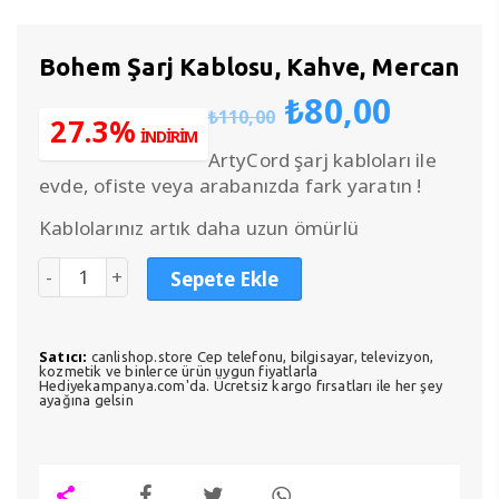
Bohem Şarj Kablosu, Kahve, Mercan
Orijinal
Şu
₺
80,00
₺
110,00
fiyat:
anda
27.3%
İNDİRİM
₺110,00.
fiyat:
ArtyCord şarj kabloları ile
₺80,0
evde, ofiste veya arabanızda fark yaratın !
Kablolarınız artık daha uzun ömürlü
Sepete Ekle
Satıcı:
canlishop.store Cep telefonu, bilgisayar, televizyon,
kozmetik ve binlerce ürün uygun fiyatlarla
Hediyekampanya.com'da. Ücretsiz kargo fırsatları ile her şey
ayağına gelsin