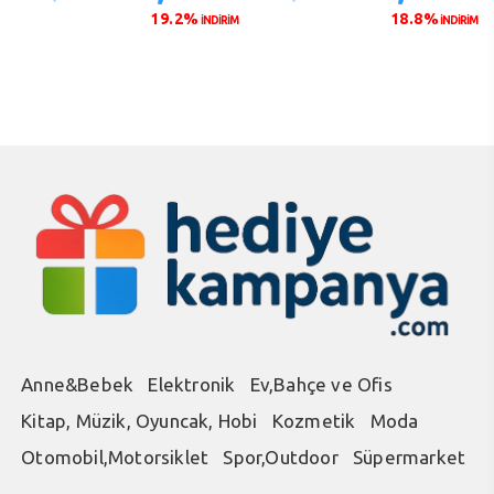
fiyat:
andaki
fiyat:
anda
19.2%
18.8%
İNDİRİM
İNDİRİM
₺130,00.
fiyat:
₺240,00.
fiyat
₺105,00.
₺195
Anne&Bebek
Elektronik
Ev,Bahçe ve Ofis
Kitap, Müzik, Oyuncak, Hobi
Kozmetik
Moda
Otomobil,Motorsiklet
Spor,Outdoor
Süpermarket