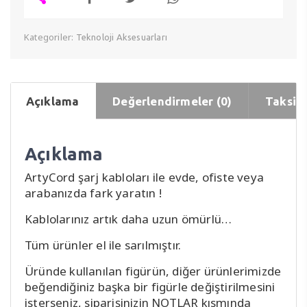
Kategoriler:
Teknoloji Aksesuarları
Açıklama
Değerlendirmeler (0)
Taksit 
Açıklama
ArtyCord şarj kabloları ile evde, ofiste veya
arabanızda fark yaratın !
Kablolarınız artık daha uzun ömürlü…
Tüm ürünler el ile sarılmıştır.
Üründe kullanılan figürün, diğer ürünlerimizde
beğendiğiniz başka bir figürle değiştirilmesini
isterseniz, siparişinizin NOTLAR kısmında