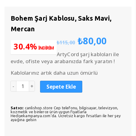
Bohem Şarj Kablosu, Saks Mavi,
Mercan
Orijinal
Şu
₺
80,00
₺
115,00
fiyat:
anda
30.4%
İNDİRİM
₺115,00.
fiyat:
ArtyCord şarj kabloları ile
₺80,0
evde, ofiste veya arabanızda fark yaratın !
Kablolarınız artık daha uzun ömürlü
Sepete Ekle
Satıcı:
canlishop.store Cep telefonu, bilgisayar, televizyon,
kozmetik ve binlerce ürün uygun fiyatlarla
Hediyekampanya.com'da. Ücretsiz kargo fırsatları ile her şey
ayağına gelsin