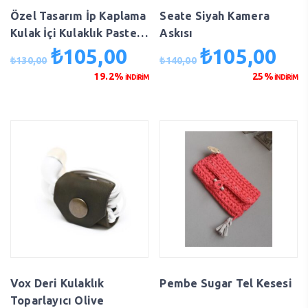
Özel Tasarım İp Kaplama
Seate Siyah Kamera
Kulak İçi Kulaklık Pastel,
Askısı
Turuncu, Yeşil, Mor
₺
105,00
₺
105,00
Orijinal
Şu
Orijinal
Şu
₺
130,00
₺
140,00
fiyat:
andaki
fiyat:
anda
19.2%
25%
İNDİRİM
İNDİRİM
₺130,00.
fiyat:
₺140,00.
fiyat
₺105,00.
₺105
Vox Deri Kulaklık
Pembe Sugar Tel Kesesi
Toparlayıcı Olive