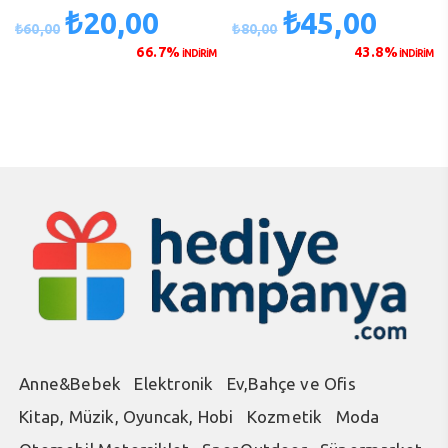
₺
20,00
₺
45,00
Orijinal
Şu
Orijinal
Şu
₺
60,00
₺
80,00
fiyat:
andaki
fiyat:
andaki
66.7%
43.8%
İNDİRİM
İNDİRİM
₺60,00.
fiyat:
₺80,00.
fiyat:
₺20,00.
₺45,00.
Anne&Bebek
Elektronik
Ev,Bahçe ve Ofis
Kitap, Müzik, Oyuncak, Hobi
Kozmetik
Moda