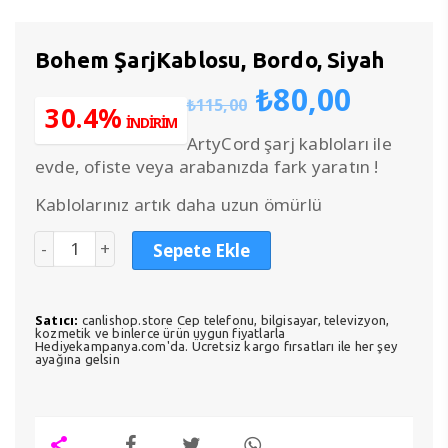
Bohem ŞarjKablosu, Bordo, Siyah
Orijinal
Şu
₺
80,00
₺
115,00
fiyat:
anda
30.4%
İNDİRİM
₺115,00.
fiyat:
ArtyCord şarj kabloları ile
₺80,0
evde, ofiste veya arabanızda fark yaratın !
Kablolarınız artık daha uzun ömürlü
Sepete Ekle
Satıcı:
canlishop.store Cep telefonu, bilgisayar, televizyon,
kozmetik ve binlerce ürün uygun fiyatlarla
Hediyekampanya.com'da. Ücretsiz kargo fırsatları ile her şey
ayağına gelsin