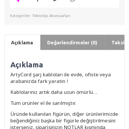
Kategoriler:
Teknoloji Aksesuarları
Açıklama
Değerlendirmeler (0)
Taksit 
Açıklama
ArtyCord şarj kabloları ile evde, ofiste veya
arabanızda fark yaratın !
Kablolarınız artık daha uzun ömürlü…
Tüm ürünler el ile sarılmıştır.
Üründe kullanılan figürün, diğer ürünlerimizde
beğendiğiniz başka bir figürle değiştirilmesini
isterseniz, siparişinizin NOTLAR kısmında