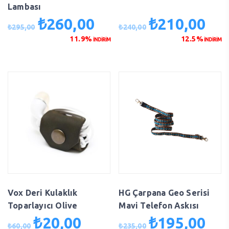
Lambası
₺
260,00
₺
210,00
Orijinal
Şu
Orijinal
Şu
₺
295,00
₺
240,00
fiyat:
andaki
fiyat:
anda
11.9%
12.5%
İNDİRİM
İNDİRİM
₺295,00.
fiyat:
₺240,00.
fiyat
₺260,00.
₺210
Vox Deri Kulaklık
HG Çarpana Geo Serisi
Toparlayıcı Olive
Mavi Telefon Askısı
₺
20,00
₺
195,00
Orijinal
Şu
Orijinal
Şu
₺
60,00
₺
235,00