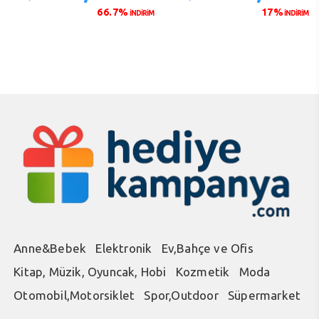
fiyat:
andaki
fiyat:
anda
66.7%
17%
İNDİRİM
İNDİRİM
₺60,00.
fiyat:
₺235,00.
fiyat
₺20,00.
₺195
Anne&Bebek
Elektronik
Ev,Bahçe ve Ofis
Kitap, Müzik, Oyuncak, Hobi
Kozmetik
Moda
Otomobil,Motorsiklet
Spor,Outdoor
Süpermarket