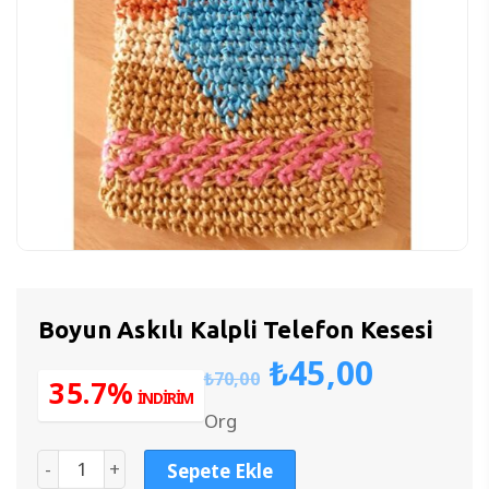
Boyun Askılı Kalpli Telefon Kesesi
Orijinal
Şu
₺
45,00
₺
70,00
fiyat:
andak
35.7%
İNDİRİM
₺70,00.
fiyat:
Org
₺45,00
Sepete Ekle