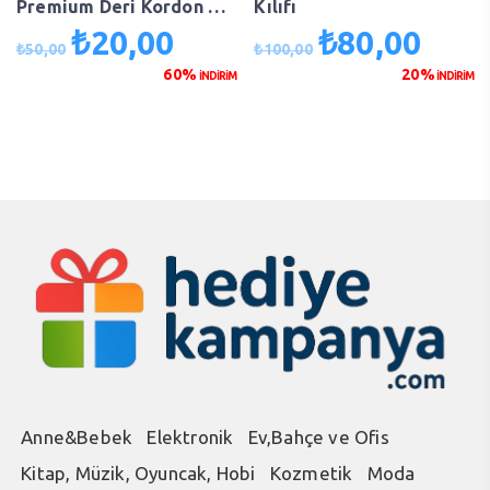
Premium Deri Kordon Kol
Kılıfı
Saati
₺
20,00
₺
80,00
Orijinal
Şu
Orijinal
Şu
₺
50,00
₺
100,00
fiyat:
andaki
fiyat:
andaki
60%
20%
İNDİRİM
İNDİRİM
₺50,00.
fiyat:
₺100,00.
fiyat:
₺20,00.
₺80,00
Anne&Bebek
Elektronik
Ev,Bahçe ve Ofis
Kitap, Müzik, Oyuncak, Hobi
Kozmetik
Moda