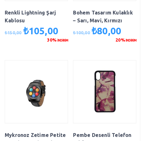
Renkli Lightning Şarj
Bohem Tasarım Kulaklık
Kablosu
– Sarı, Mavi, Kırmızı
₺
105,00
₺
80,00
Orijinal
Şu
Orijinal
Şu
₺
150,00
₺
100,00
fiyat:
andaki
fiyat:
andaki
30%
20%
İNDİRİM
İNDİRİM
₺150,00.
fiyat:
₺100,00.
fiyat:
₺105,00.
₺80,00
Mykronoz Zetime Petite
Pembe Desenli Telefon