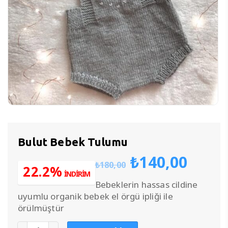
Bulut Bebek Tulumu
Orijinal
Şu
₺
140,00
₺
180,00
fiyat:
anda
22.2%
İNDİRİM
₺180,00.
fiyat
Bebeklerin hassas cildine
₺140
uyumlu organik bebek el örgü ipliği ile
örülmüştür