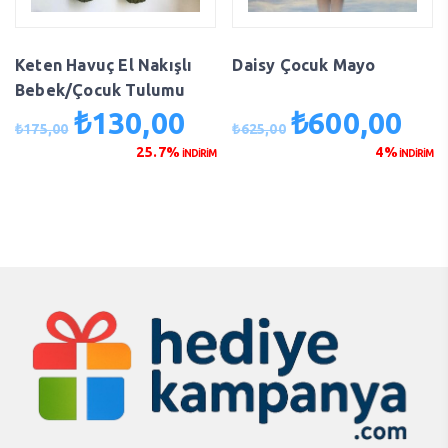
Keten Havuç El Nakışlı
Daisy Çocuk Mayo
Bebek/Çocuk Tulumu
₺
130,00
₺
600,00
Orijinal
Şu
Orijinal
Şu
₺
175,00
₺
625,00
fiyat:
andaki
fiyat:
anda
25.7%
4%
İNDİRİM
İNDİRİM
₺175,00.
fiyat:
₺625,00.
fiyat
₺130,00.
₺600