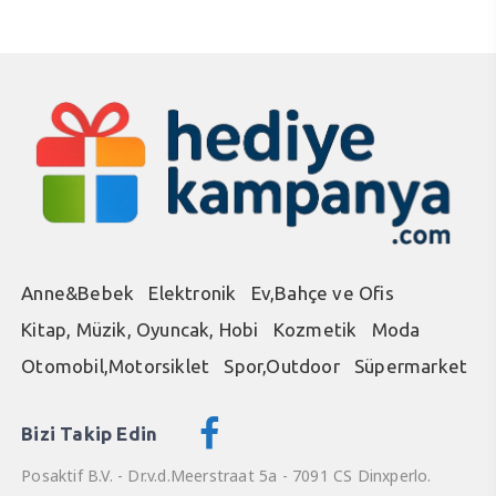
Anne&Bebek
Elektronik
Ev,Bahçe ve Ofis
Kitap, Müzik, Oyuncak, Hobi
Kozmetik
Moda
Otomobil,Motorsiklet
Spor,Outdoor
Süpermarket
Bizi Takip Edin
Posaktif B.V. - Dr.v.d.Meerstraat 5a - 7091 CS Dinxperlo.