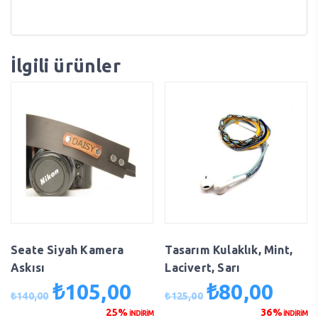
İlgili ürünler
Seate Siyah Kamera
Tasarım Kulaklık, Mint,
Askısı
Lacivert, Sarı
₺
105,00
₺
80,00
Orijinal
Şu
Orijinal
Şu
₺
140,00
₺
125,00
fiyat:
andaki
fiyat:
andaki
25%
36%
İNDİRİM
İNDİRİM