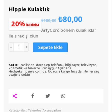
Hippie Kulaklık
Orijinal
Şu
₺
80,00
₺
100,00
fiyat:
andaki
20%
İNDİRİM
₺100,00.
fiyat:
ArtyCord bohem kulaklıklar
₺80,00.
ile sıradışı olun
Sepete Ekle
Satıcı:
canlishop.store Cep telefonu, bilgisayar, televizyon,
kozmetik ve binlerce ürün uygun fiyatlarla
Hediyekampanya.com'da. Ücretsiz kargo fırsatları ile her şey
ayağına gelsin
Kategoriler:
Teknoloji Aksesuarları