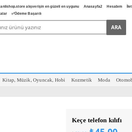
anlishop.store alışverişin en güzeli en uygunu
Anasayfa2
Hesabım
İle
alar
✅️Ödeme Başarılı
Kitap, Müzik, Oyuncak, Hobi
Kozmetik
Moda
Otomob
Keçe telefon kılıfı
Orijinal
Şu
₺
45,00