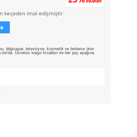
İNDİRİM
daki
at:
alın keçeden imal edişmiştir
5,00.
le
nu, bilgisayar, televizyon, kozmetik ve binlerce ürün
om'da. Ücretsiz kargo fırsatları ile her şey ayağına
ı