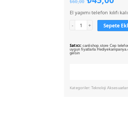
₺
60,00
fiyat:
an
₺60,00.
fiy
El yapımı telefon kılıfı k
₺4
Sepete Ek
Satıcı:
canlishop.store Cep telefo
uygun fiyatlarla Hediyekampanya.c
gelsin
Kategoriler:
Teknoloji Aksesuarlar