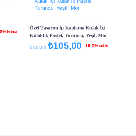
Özel Tasarım İp Kaplama Kulak İçi
.8%
İNDİRİM
Kulaklık Pastel, Turuncu, Yeşil, Mor
ki
₺
105,00
Orijinal
Şu
19.2%
İNDİRİM
₺
130,00
0.
fiyat:
andaki
₺130,00.
fiyat:
₺105,00.