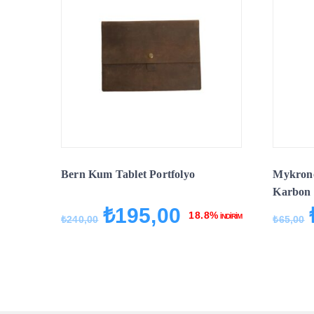
Bern Kum Tablet Portfolyo
Mykrono
Karbon 
₺
195,00
Orijinal
Şu
18.8%
İNDİRİM
₺
240,00
₺
65,00
fiyat:
andaki
₺240,00.
fiyat:
₺195,00.