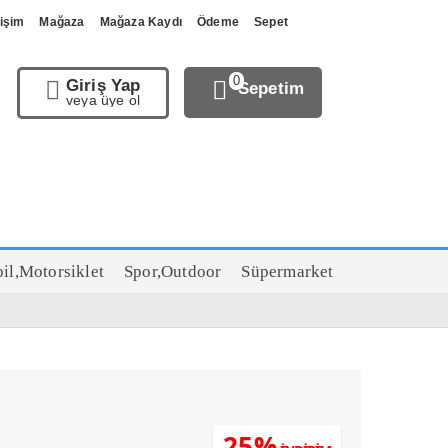
tişim
Mağaza
Mağaza Kaydı
Ödeme
Sepet
0
Giriş Yap
Sepetim
veya üye ol
il,Motorsiklet
Spor,Outdoor
Süpermarket
25%