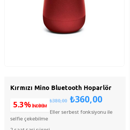
Kırmızı Mino Bluetooth Hoparlör
Orijinal
Şu
₺
360,00
₺
380,00
fiyat:
anda
5.3%
İNDİRİM
₺380,00.
fiyat:
Eller serbest fonksiyonu ile
₺360,
selfie çekebilme
2 saat şarj süresi