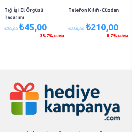
Tığ İşi El Örgüsü
Telefon Kılıfı-Cüzdan
Tasarımı
₺
45,00
₺
210,00
Orijinal
Şu
Orijinal
Şu
₺
70,00
₺
230,00
fiyat:
andaki
fiyat:
anda
35.7%
8.7%
İNDİRİM
İNDİRİM
₺70,00.
fiyat:
₺230,00.
fiyat
₺45,00.
₺210