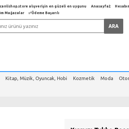
anlishop.store alışverişin en güzeli en uygunu
Anasayfa2
Hesabı
üm Mağazalar
✅️Ödeme Başarılı
Kitap, Müzik, Oyuncak, Hobi
Kozmetik
Moda
Otom
r