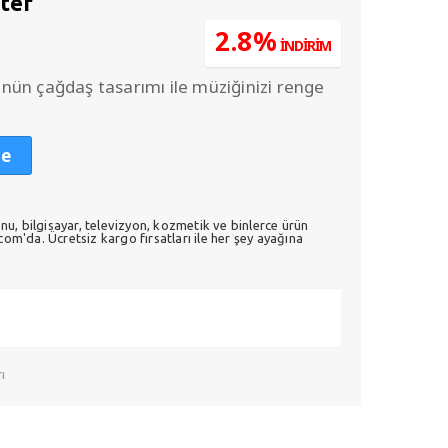
ter
u
2.8%
İNDİRİM
ndaki
.
iyat:
ün çağdaş tasarımı ile müziğinizi renge
685,00.
le
nu, bilgisayar, televizyon, kozmetik ve binlerce ürün
m'da. Ücretsiz kargo fırsatları ile her şey ayağına
ı