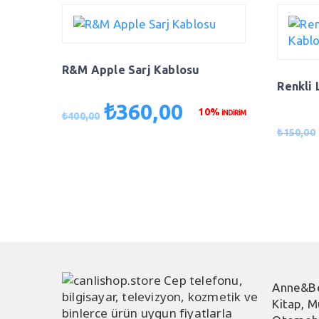
R&M Apple Sarj Kablosu
Renkli 
₺
360,00
Orijinal
Şu
10%
İNDİRİM
₺
400,00
fiyat:
andaki
₺
150,00
₺400,00.
fiyat:
₺360,00.
Anne&B
Kitap, M