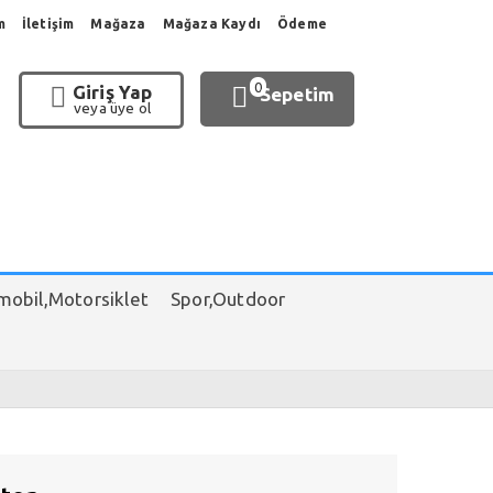
m
İletişim
Mağaza
Mağaza Kaydı
Ödeme
0
Giriş Yap
Sepetim
veya üye ol
obil,Motorsiklet
Spor,Outdoor