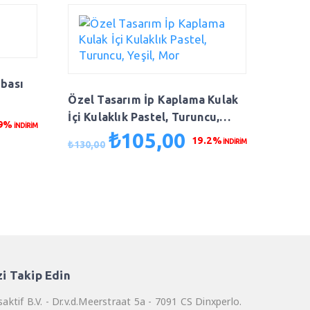
bası
Özel Tasarım İp Kaplama Kulak
İçi Kulaklık Pastel, Turuncu,
.9%
İNDİRİM
Yeşil, Mor
₺
105,00
aki
Orijinal
Şu
19.2%
İNDİRİM
₺
130,00
t:
fiyat:
andaki
0,00.
₺130,00.
fiyat:
₺105,00.
zi Takip Edin
aktif B.V. - Dr.v.d.Meerstraat 5a - 7091 CS Dinxperlo.