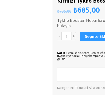
Kırmızı Tykho Boos
Orijinal
Ş
₺
685,00
₺
705,00
fiyat:
a
₺705,00
f
Tykho Booster Hoparlörün
₺
bulayın
Sepete Ek
Satıcı:
canlishop.store Cep telefo
uygun fiyatlarla Hediyekampanya.co
gelsin
Kategoriler:
Teknoloji Aksesuarlar