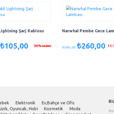
Lightning Şarj Kablosu
Narwhal Pembe Gece Lam
₺
105,00
₺
260,00
Orijinal
Şu
Orijinal
Şu
30%
11
İNDİRİM
₺
295,00
fiyat:
andaki
fiyat:
and
₺150,00.
fiyat:
₺295,00.
fiya
₺105,00.
₺26
Bi
ebek
Elektronik
Ev,Bahçe ve Ofis
üzik, Oyuncak, Hobi
Kozmetik
Moda
Pos