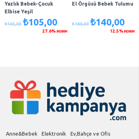
Yazlık Bebek-Çocuk
El Örgüsü Bebek Tulumu
Elbise Yeşil
₺
105,00
₺
140,00
Orijinal
Şu
Orijinal
Şu
₺
145,00
₺
160,00
fiyat:
andaki
fiyat:
anda
27.6%
12.5%
İNDİRİM
İNDİRİM
₺145,00.
fiyat:
₺160,00.
fiyat
₺105,00.
₺140
Anne&Bebek
Elektronik
Ev,Bahçe ve Ofis