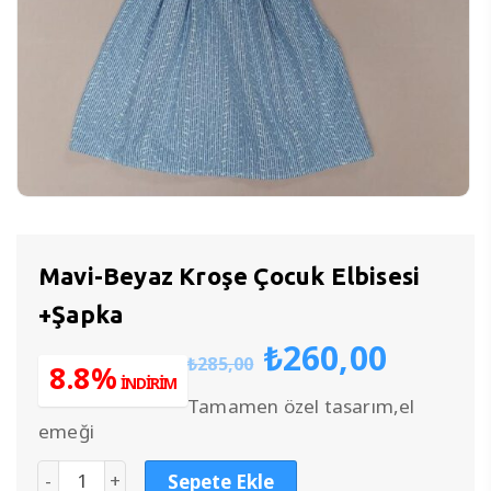
Mavi-Beyaz Kroşe Çocuk Elbisesi
+Şapka
Orijinal
Şu
₺
260,00
₺
285,00
fiyat:
anda
8.8%
İNDİRİM
₺285,00.
fiyat:
Tamamen özel tasarım,el
₺260,
emeği
Sepete Ekle