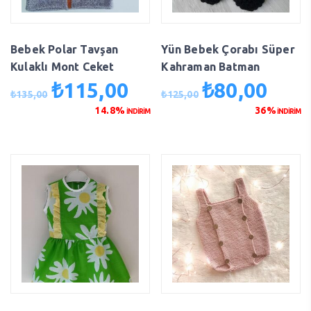
Bebek Polar Tavşan
Yün Bebek Çorabı Süper
Kulaklı Mont Ceket
Kahraman Batman
₺
115,00
₺
80,00
Orijinal
Şu
Orijinal
Şu
₺
135,00
₺
125,00
fiyat:
andaki
fiyat:
andaki
14.8%
36%
İNDİRİM
İNDİRİM
₺135,00.
fiyat:
₺125,00.
fiyat:
₺115,00.
₺80,00