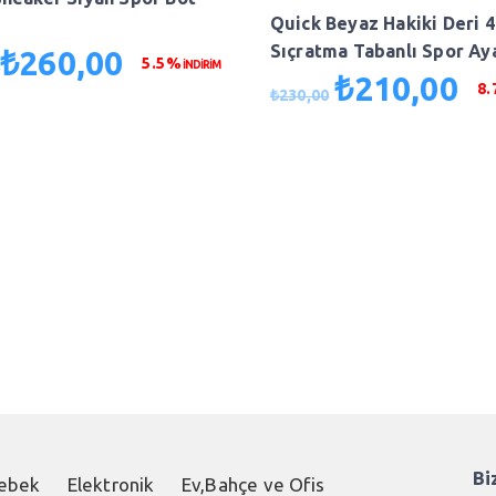
Quick Beyaz Hakiki Deri 
Sıçratma Tabanlı Spor Ay
₺
260,00
Orijinal
Şu
5.5%
İNDİRİM
₺
210,00
fiyat:
andaki
Orijinal
Şu
8
₺
230,00
₺275,00.
fiyat:
fiyat:
and
₺260,00.
₺230,00.
fiya
₺21
Bi
ebek
Elektronik
Ev,Bahçe ve Ofis