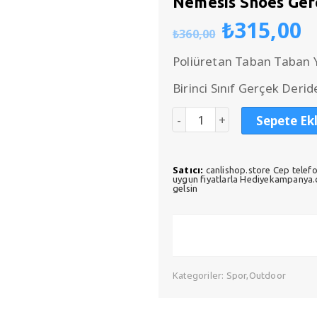
Nemesis Shoes Ger
Orijinal
Ş
₺
315,00
₺
360,00
fiyat:
a
₺360,00
f
Poliüretan Taban Taban Y
₺
Birinci Sınıf Gerçek Derid
Sepete Ek
Satıcı:
canlishop.store Cep telefo
uygun fiyatlarla Hediyekampanya.co
gelsin
Kategoriler:
Spor,Outdoor