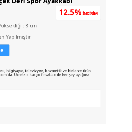
çek Deri Spor Ayakkabı
u
12.5%
İNDİRİM
ndaki
.
iyat:
üksekliği : 3 cm
315,00.
en Yapılmıştır
le
nu, bilgisayar, televizyon, kozmetik ve binlerce ürün
m'da. Ücretsiz kargo fırsatları ile her şey ayağına