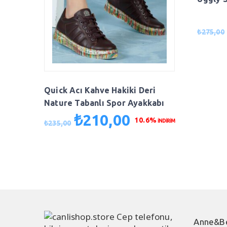
₺
275,00
Quick Acı Kahve Hakiki Deri
Nature Tabanlı Spor Ayakkabı
₺
210,00
Orijinal
Şu
10.6%
İNDİRİM
₺
235,00
fiyat:
andaki
₺235,00.
fiyat:
₺210,00.
Anne&B