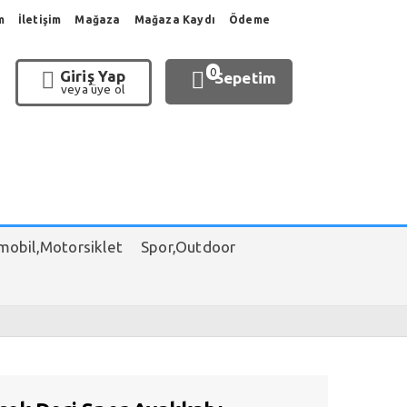
m
İletişim
Mağaza
Mağaza Kaydı
Ödeme
0
Giriş Yap
Sepetim
veya üye ol
obil,Motorsiklet
Spor,Outdoor