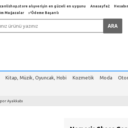
anlishop.store alışverişin en güzeli en uygunu
Anasayfa2
Hesabı
üm Mağazalar
✅️Ödeme Başarılı
Kitap, Müzik, Oyuncak, Hobi
Kozmetik
Moda
Otom
Spor Ayakkabı