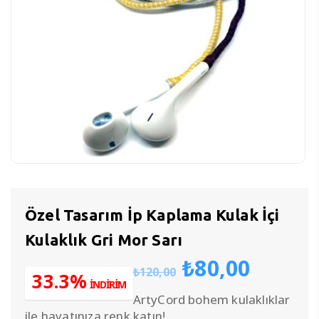
Özel Tasarım İp Kaplama Kulak İçi
Kulaklık Gri Mor Sarı
Orijinal
Şu
₺
80,00
₺
120,00
fiyat:
anda
33.3%
İNDİRİM
₺120,00.
fiyat:
ArtyCord bohem kulaklıklar
₺80,0
ile hayatınıza renk katın!