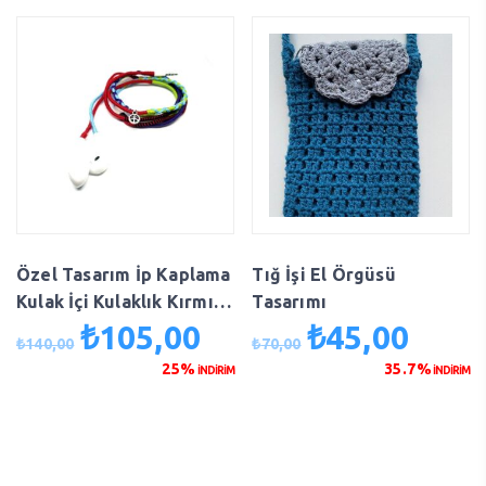
Özel Tasarım İp Kaplama
Tığ İşi El Örgüsü
Kulak İçi Kulaklık Kırmızı
Tasarımı
Yeşil Mavi
₺
105,00
₺
45,00
Orijinal
Şu
Orijinal
Şu
₺
140,00
₺
70,00
fiyat:
andaki
fiyat:
andaki
25%
35.7%
İNDİRİM
İNDİRİM
₺140,00.
fiyat:
₺70,00.
fiyat:
₺105,00.
₺45,00.