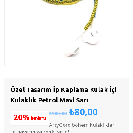
Özel Tasarım İp Kaplama Kulak İçi
Kulaklık Petrol Mavi Sarı
Orijinal
Şu
₺
80,00
₺
100,00
fiyat:
andaki
20%
İNDİRİM
₺100,00.
fiyat:
ArtyCord bohem kulaklıklar
₺80,00.
ile hayatınıza renk katın!