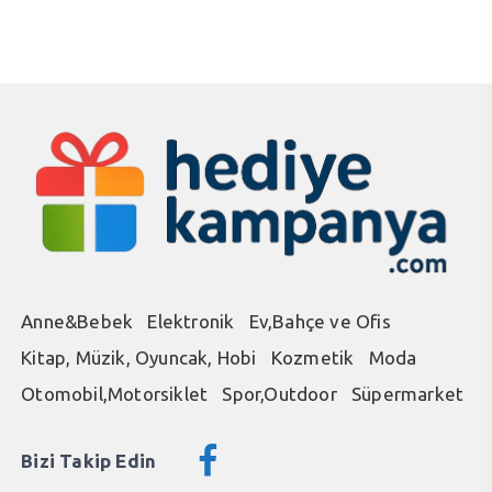
₺45,00.
₺105
Anne&Bebek
Elektronik
Ev,Bahçe ve Ofis
Kitap, Müzik, Oyuncak, Hobi
Kozmetik
Moda
Otomobil,Motorsiklet
Spor,Outdoor
Süpermarket
Bizi Takip Edin