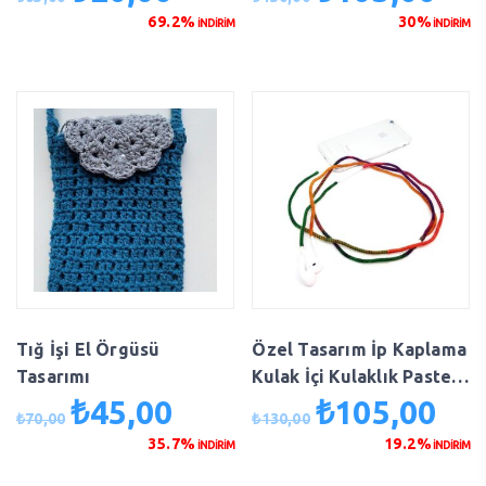
fiyat:
andaki
fiyat:
anda
69.2%
30%
İNDİRİM
İNDİRİM
₺65,00.
fiyat:
₺150,00.
fiyat
₺20,00.
₺105
Tığ İşi El Örgüsü
Özel Tasarım İp Kaplama
Tasarımı
Kulak İçi Kulaklık Pastel,
Turuncu, Yeşil, Mor
₺
45,00
₺
105,00
Orijinal
Şu
Orijinal
Şu
₺
70,00
₺
130,00
fiyat:
andaki
fiyat:
anda
35.7%
19.2%
İNDİRİM
İNDİRİM
₺70,00.
fiyat:
₺130,00.
fiyat