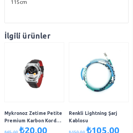
115cm
İlgili ürünler
Mykronoz Zetime Petite
Renkli Lightning Şarj
Premium Karbon Kordon
Kablosu
Kol Saati
₺
20,00
₺
105,00
Orijinal
Şu
Orijinal
Şu
₺
65,00
₺
150,00