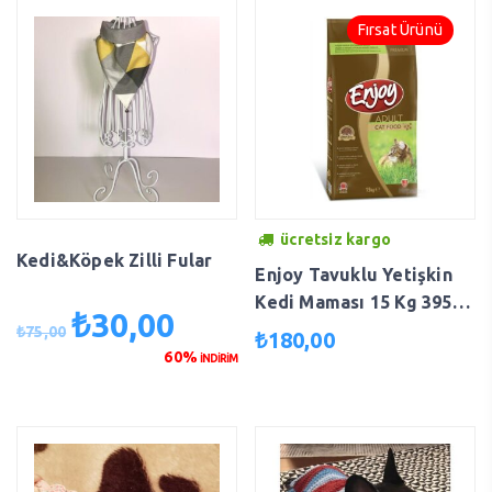
Fırsat Ürünü
ücretsiz kargo
Kedi&Köpek Zilli Fular
Enjoy Tavuklu Yetişkin
Kedi Maması 15 Kg 395-
₺
30,00
Orijinal
Şu
0001
₺
75,00
₺
180,00
fiyat:
andaki
60%
İNDİRİM
₺75,00.
fiyat:
₺30,00.