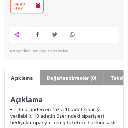
Sınırlı
Stok
Kategoriler:
PetShop Malzemeleri
Açıklama
Değerlendirmeler (0)
Taksit 
Açıklama
Bu üründen en fazla 10 adet sipariş
verilebilir. 10 adetin üzerindeki siparişleri
hediyekampanya.com iptal etme hakkını saklı