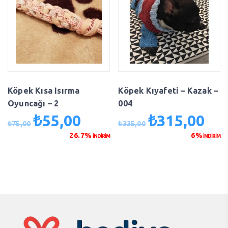
Köpek Kısa Isırma
Köpek Kıyafeti – Kazak –
Oyuncağı – 2
004
₺
55,00
₺
315,00
Orijinal
Şu
Orijinal
Şu
₺
75,00
₺
335,00
fiyat:
andaki
fiyat:
anda
26.7%
6%
İNDİRİM
İNDİRİM
₺75,00.
fiyat:
₺335,00.
fiyat
₺55,00.
₺315