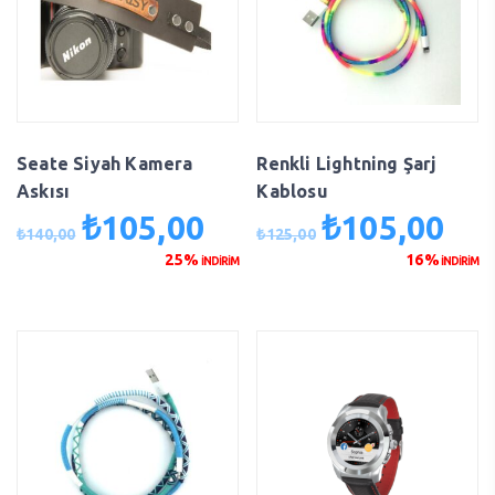
Seate Siyah Kamera
Renkli Lightning Şarj
Askısı
Kablosu
₺
105,00
₺
105,00
Orijinal
Şu
Orijinal
Şu
₺
140,00
₺
125,00
fiyat:
andaki
fiyat:
anda
25%
16%
İNDİRİM
İNDİRİM
₺140,00.
fiyat:
₺125,00.
fiyat
₺105,00.
₺105