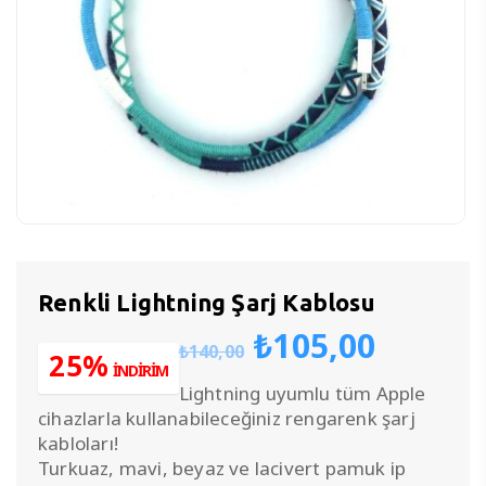
Renkli Lightning Şarj Kablosu
Orijinal
Şu
₺
105,00
₺
140,00
fiyat:
andak
25%
İNDİRİM
₺140,00.
fiyat:
Lightning uyumlu tüm Apple
₺105,0
cihazlarla kullanabileceğiniz rengarenk şarj
kabloları!
Turkuaz, mavi, beyaz ve lacivert pamuk ip