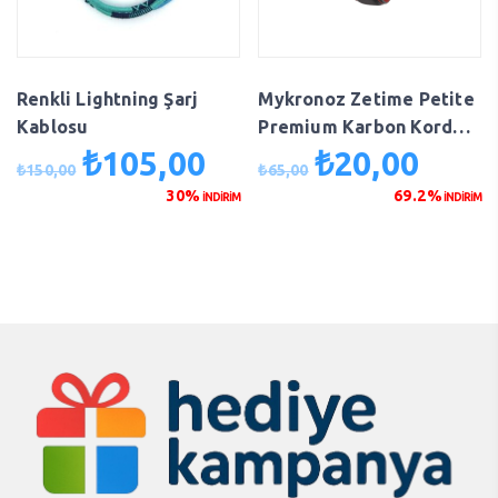
Renkli Lightning Şarj
Mykronoz Zetime Petite
Kablosu
Premium Karbon Kordon
Kol Saati
₺
105,00
₺
20,00
Orijinal
Şu
Orijinal
Şu
₺
150,00
₺
65,00
fiyat:
andaki
fiyat:
andaki
30%
69.2%
İNDİRİM
İNDİRİM
₺150,00.
fiyat:
₺65,00.
fiyat:
₺105,00.
₺20,00.