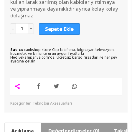
kullanılarak sarılmış olan kablolar yırtılmaya
ve yıpranmaya dayanıklıdır ayrıca kolay kolay
dolaşmaz
Sepete Ekle
Satıcı:
canlishop.store Cep telefonu, bilgisayar, televizyon,
kozmetik ve binlerce ürün uygun fiyatlarla
Hediyekampanya.com'da. Ücretsiz kargo fırsatları ile her şey
ayağına gelsin
Kategoriler:
Teknoloji Aksesuarları
Açıklama
Değerlendirmeler (0)
Taksit 