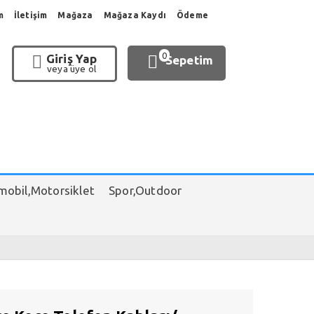
m
İletişim
Mağaza
Mağaza Kaydı
Ödeme
0
Giriş Yap
Sepetim
veya üye ol
obil,Motorsiklet
Spor,Outdoor