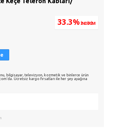
ce Keçe Telefon Kabları/
33.3%
İNDİRİM
daki
at:
0,00.
le
nu, bilgisayar, televizyon, kozmetik ve binlerce ürün
m'da. Ücretsiz kargo fırsatları ile her şey ayağına
ı