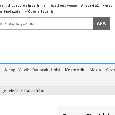
anlishop.store alışverişin en güzeli en uygunu
Anasayfa2
Hesabı
üm Mağazalar
✅️Ödeme Başarılı
Kitap, Müzik, Oyuncak, Hobi
Kozmetik
Moda
Otom
eçe Telefon Kabları/ Kılıfları