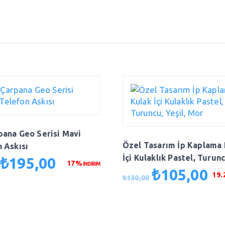
pana Geo Serisi Mavi
Özel Tasarım İp Kaplama 
 Askısı
İçi Kulaklık Pastel, Turunc
₺
195,00
Orijinal
Şu
17%
İNDİRİM
Yeşil, Mor
₺
105,00
fiyat:
andaki
Orijinal
Şu
19
₺
130,00
₺235,00.
fiyat:
fiyat:
and
₺195,00.
₺130,00.
fiya
₺10