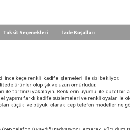
Taksit Seçenekleri
İade Koşulları
ince keçe renkli kadife işlemeleri ile sizi bekliyor.
tede ürünler olup şık ve uzun ömürlüdür.
ile tarzınızı yakalayın. Renklerin uyumu ile güzel bir ay
 yapımı farklı kadife süslemeleri ve renkli oyalar ile ol
bları küçük ve büyük olarak cep telefon modellerine gör
.
n (cep telefonu) yaydığı radyasyonu emerek, vücudumuza