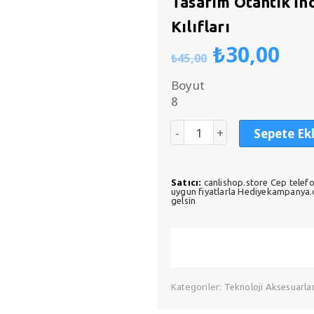
Tasarım Otantik İn
Kılıfları
Orijinal
Şu
₺
30,00
₺
45,00
fiyat:
an
₺45,00.
fiy
Boyut
₺3
8
Sepete Ek
Satıcı:
canlishop.store Cep telefo
uygun fiyatlarla Hediyekampanya.co
gelsin
Kategoriler:
Teknoloji Aksesuarlar