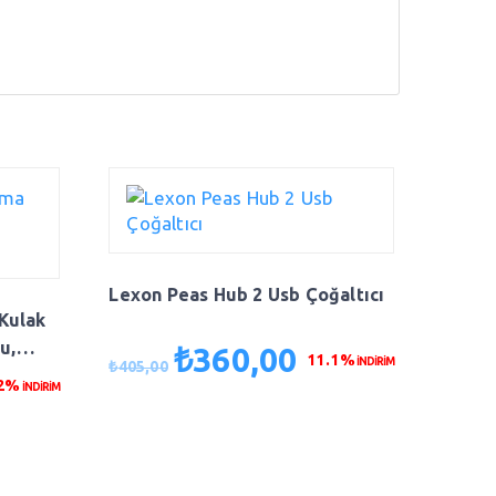
Lexon Peas Hub 2 Usb Çoğaltıcı
Kulak
u,
₺
360,00
Orijinal
Şu
11.1%
İNDİRİM
₺
405,00
fiyat:
andaki
.2%
İNDİRİM
aki
₺405,00.
fiyat:
t:
₺360,00.
5,00.