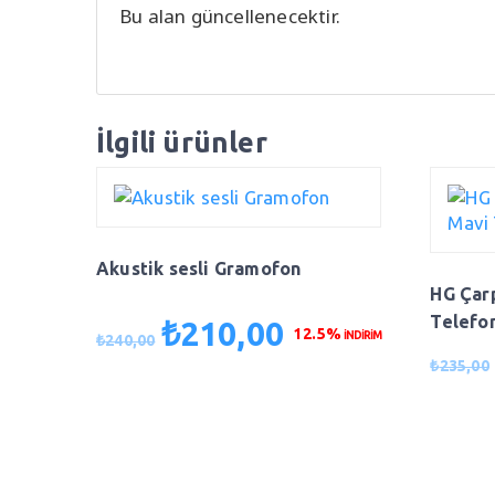
Bu alan güncellenecektir.
İlgili ürünler
Akustik sesli Gramofon
HG Çar
Telefon
₺
210,00
Orijinal
Şu
12.5%
İNDİRİM
₺
240,00
fiyat:
andaki
₺
235,00
₺240,00.
fiyat:
₺210,00.