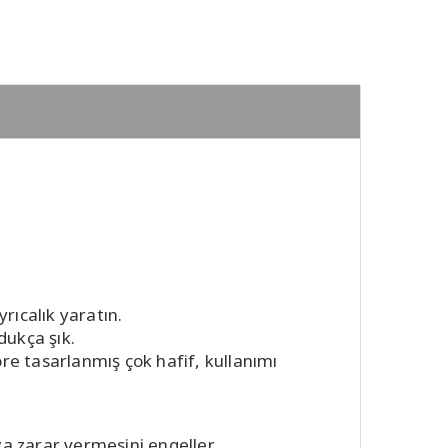
rıcalık yaratın.
dukça şık.
e tasarlanmış çok hafif, kullanımı
 zarar vermesini engeller.