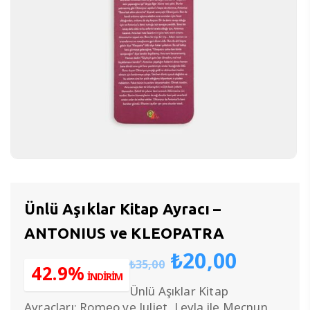
Ünlü Aşıklar Kitap Ayracı –
ANTONIUS ve KLEOPATRA
Orijinal
Şu
₺
20,00
₺
35,00
fiyat:
andak
42.9%
İNDİRİM
₺35,00.
fiyat:
Ünlü Aşıklar Kitap
₺20,00
Ayraçları: Romeo ve Juliet, Leyla ile Mecnun,