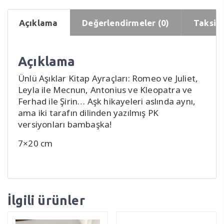
Açıklama
Değerlendirmeler (0)
Taksit 
Açıklama
Ünlü Aşıklar Kitap Ayraçları: Romeo ve Juliet,
Leyla ile Mecnun, Antonius ve Kleopatra ve
Ferhad ile Şirin… Aşk hikayeleri aslında aynı,
ama iki tarafın dilinden yazılmış PK
versiyonları bambaşka!
7×20 cm
İlgili ürünler