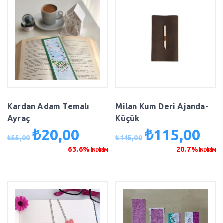
Kardan Adam Temalı
Milan Kum Deri Ajanda-
Ayraç
Küçük
₺
20,00
₺
115,00
Orijinal
Şu
Orijinal
Şu
₺
55,00
₺
145,00
fiyat:
andaki
fiyat:
anda
63.6%
20.7%
İNDİRİM
İNDİRİM
₺55,00.
fiyat:
₺145,00.
fiyat
₺20,00.
₺115